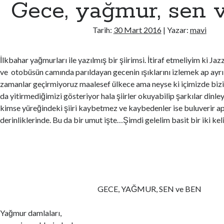
Gece, yağmur, sen 
Tarih:
30 Mart 2016
| Yazar:
mavi
İlkbahar yağmurları ile yazılmış bir şiirimsi. İtiraf etmeliyim ki J
ve otobüsün camında parıldayan gecenin ışıklarını izlemek ap ayrı
zamanlar geçirmiyoruz maalesef ülkece ama neyse ki içimizde bizi
da yitirmediğimizi gösteriyor hala şiirler okuyabilip şarkılar dinl
kimse yüreğindeki şiiri kaybetmez ve kaybedenler ise buluverir ap
derinliklerinde. Bu da bir umut işte…Şimdi gelelim basit bir iki ke
GECE, YAĞMUR, SEN ve BEN
Yağmur damlaları,