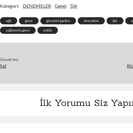
Kategori:
DENEMELER
Genel
Şiir
aşk
gece
gecenin şarkısı
öne çıkan
şiir
yağmurlu gece
yolda
Önceki Yazı
Saf
Rüz
İlk Yorumu Siz Yapı