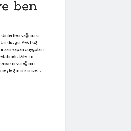
ve ben
azz dinlerken yağmuru
 bir duygu. Pek hoş
 insan yapan duyguları
eyebilmek. Dilerim
 ansızın yüreğinin
limeyle şiirimsimize…