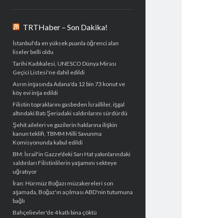
TRTHaber – Son Dakika!
İstanbul'da en yüksek puanla öğrenci alan
liseler belli oldu
Tarihi Kadıkalesi, UNESCO Dünya Mirası
Geçici Listesi'ne dahil edildi
Asrın inşasında Adana'da 12 bin 73 konut ve
köy evi inşa edildi
Filistin topraklarını gasbeden İsrailliler, işgal
altındaki Batı Şeriadaki saldırılarını sürdürdü
Şehit aileleri ve gazilerin haklarına ilişkin
kanun teklifi, TBMM Milli Savunma
Komisyonunda kabul edildi
BM: İsrail'in Gazze'deki Sarı Hat yakınlarındaki
saldırıları Filistinlilerin yaşamını sekteye
uğratıyor
İran: Hürmüz Boğazı müzakereleri son
aşamada, Boğaz'ın açılması ABD'nin tutumuna
bağlı
Bahçelievler'de 4 katlı bina çöktü