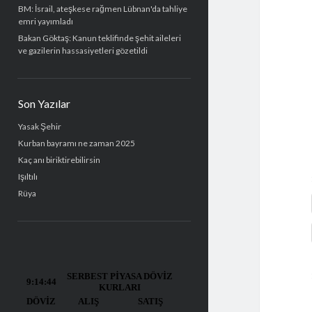
BM: İsrail, ateşkese rağmen Lübnan'da tahliye
emri yayımladı
Bakan Göktaş: Kanun teklifinde şehit aileleri
ve gazilerin hassasiyetleri gözetildi
Son Yazılar
Yasak Şehir
Kurban bayramı ne zaman 2025
Kaç anı biriktirebilirsin
Işıltılı
Rüya