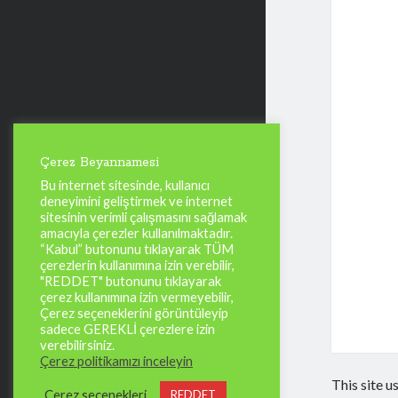
Çerez Beyannamesi
Bu internet sitesinde, kullanıcı
deneyimini geliştirmek ve internet
sitesinin verimli çalışmasını sağlamak
amacıyla çerezler kullanılmaktadır.
“Kabul” butonunu tıklayarak TÜM
çerezlerin kullanımına izin verebilir,
"REDDET" butonunu tıklayarak
çerez kullanımına izin vermeyebilir,
Çerez seçeneklerini görüntüleyip
sadece GEREKLİ çerezlere izin
verebilirsiniz.
Çerez politikamızı inceleyin
This site 
Çerez seçenekleri
REDDET