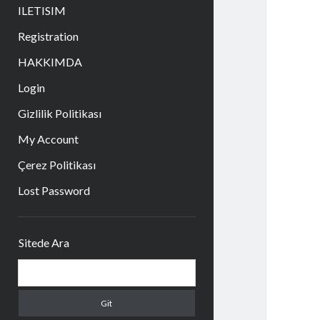
aç
ILETISIM
Registration
HAKKIMDA
Login
Gizlilik Politikası
My Account
Çerez Politikası
Lost Password
Yan
Sitede Ara
Menü
Arama