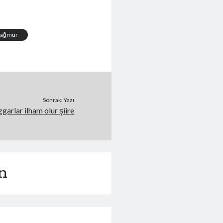
yağmur
Sonraki Yazı
garlar ilham olur şiire
n