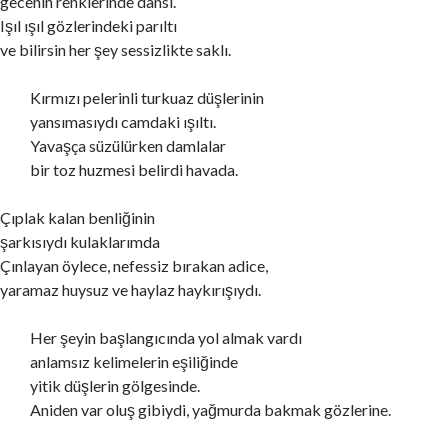
gecenin renklerinde dansı.
Işıl ışıl gözlerindeki parıltı
ve bilirsin her şey sessizlikte saklı.
Kırmızı pelerinli turkuaz düşlerinin
yansımasıydı camdaki ışıltı.
Yavaşça süzülürken damlalar
bir toz huzmesi belirdi havada.
Çıplak kalan benliğinin
şarkısıydı kulaklarımda
Çınlayan öylece, nefessiz bırakan adice,
yaramaz huysuz ve haylaz haykırışıydı.
Her şeyin başlangıcında yol almak vardı
anlamsız kelimelerin eşiliğinde
yitik düşlerin gölgesinde.
Aniden var oluş gibiydi, yağmurda bakmak gözlerine.