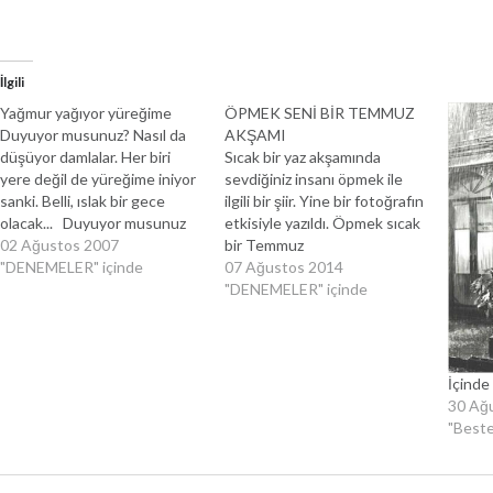
İlgili
Yağmur yağıyor yüreğime
ÖPMEK SENİ BİR TEMMUZ
Duyuyor musunuz? Nasıl da
AKŞAMI
düşüyor damlalar. Her biri
Sıcak bir yaz akşamında
yere değil de yüreğime iniyor
sevdiğiniz insanı öpmek ile
sanki. Belli, ıslak bir gece
ilgili bir şiir. Yine bir fotoğrafın
olacak... Duyuyor musunuz
etkisiyle yazıldı. Öpmek sıcak
toprağa düşen damlaların
02 Ağustos 2007
bir Temmuz
sesini. Camlara, araçların
"DENEMELER" içinde
akşamında,sırılsıklam
07 Ağustos 2014
üzerlerine, asfalta çarpan
dudaklarını,ve çıkartıp almak
"DENEMELER" içinde
damlaların sesini. Rüzgar
üzerinden,giysilerin gibi
savurarak indiriyor onları
acılarını.Ve geriye saf
toprak gibi çatlamış
mutluluğu bırakmak,yağmur
yüreğime. Sadece benim mi?
damlaları gibi,gözlerinde bir
İçinde
Hepimizin yüreğine. Ama ben
ışıltıve avuçlarında açan gül
30 Ağ
anlatamam diğer…
gibi.Öpmek seni,sıcak ve ıslak
"Beste
bir Temmuz akşamı... i.Kaya
07.08.2014 17:00