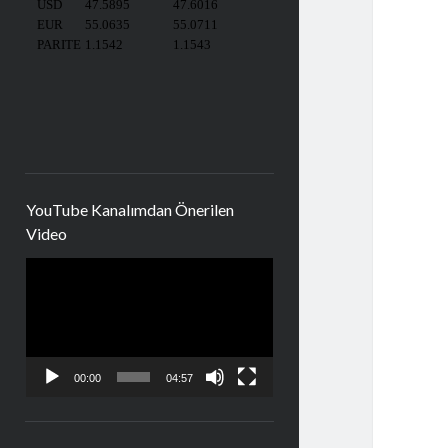
YouTube Kanalımdan Önerilen
Video
Video
oynatıcı
00:00
04:57