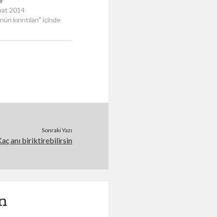
ar
bat 2014
ün kırıntıları" içinde
Sonraki Yazı
aç anı biriktirebilirsin
n