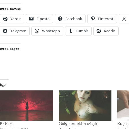
Bunu paylaş:
Yazdır
E-posta
Facebook
Pinterest
Telegram
WhatsApp
Tumblr
Reddit
Bunu beğen:
İlgili
BEKLE
Gölgelerdeki mavi ışık
Küçük 