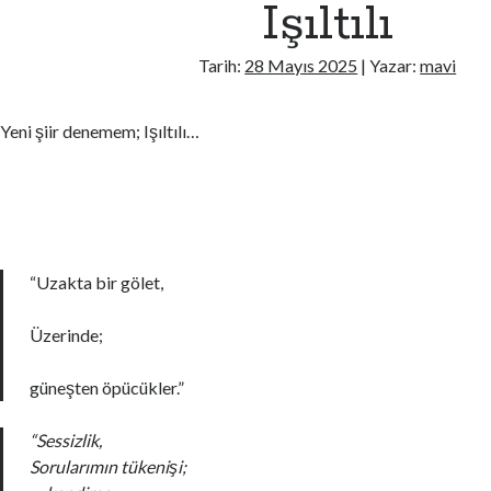
Işıltılı
Tarih:
28 Mayıs 2025
| Yazar:
mavi
Yeni şiir denemem; Işıltılı…
“Uzakta bir gölet,
Üzerinde;
güneşten öpücükler.”
“Sessizlik,
Sorularımın tükenişi;