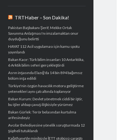
TRTHaber – Son Dakika!
Pakistan Başbakanı Şerif, Mekke Ortak
Savunma Anlaşması'nı imzalamaktan onur
duyduğunu belirtti
HAYAT 112 Acil uygulaması için kamu spotu
yayınlandı
Bakan Kacır: Türk bilim insanları 10 Antarktika,
6 Arktik bilim seferi gerçekleştirdi
Asrın inşasında Elazığ'da 14 bin 894 bağımsız
bölüm inşa edildi
Türkiye'nin özgün havacılık motoru geliştirme
yetenekleri aynı çatı altında toplanıyor
Bakan Kurum: Devlet yönetmek ciddi bir iştir,
bu işler ahbap çavuş ilişkisiyle yürümez
Bakan Gürlek: Terör belasından kurtulma
arifesindeyiz
Avcılar Belediyesine yönelik soruşturmada 12
şüpheli tutuklandı
Kağıthane'de minibüsle İETT otobüsü çarpıştı