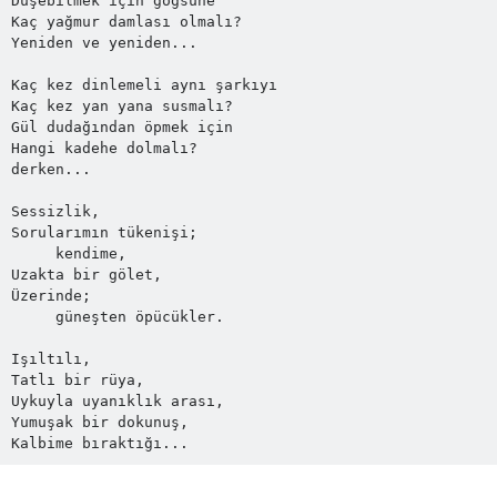
Düşebilmek için göğsüne
Kaç yağmur damlası olmalı?
Yeniden ve yeniden...
Kaç kez dinlemeli aynı şarkıyı 
Kaç kez yan yana susmalı?
Gül dudağından öpmek için 
Hangi kadehe dolmalı?
derken...
Sessizlik,
Sorularımın tükenişi; 
     kendime,
Uzakta bir gölet,
Üzerinde;
     güneşten öpücükler.
Işıltılı,
Tatlı bir rüya,
Uykuyla uyanıklık arası,
Yumuşak bir dokunuş,
Kalbime bıraktığı...