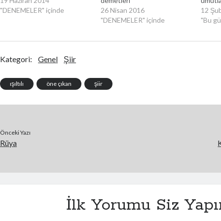
19 Haziran 2014
demetleri
umutl
"DENEMELER" içinde
26 Nisan 2016
12 Şu
"DENEMELER" içinde
"Bu gün
Kategori:
Genel
Şiir
ışıltılı
öne çıkan
şiir
Önceki Yazı
Rüya
K
İlk Yorumu Siz Yapı