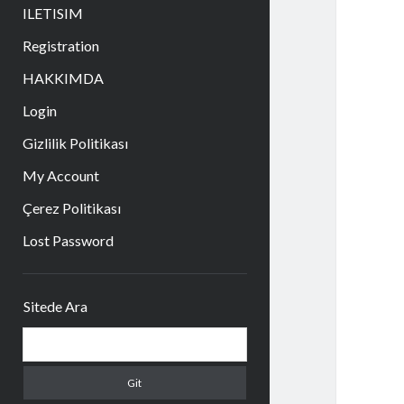
aç
ILETISIM
Registration
HAKKIMDA
Login
Gizlilik Politikası
My Account
Çerez Politikası
Lost Password
Yan
Sitede Ara
Menü
Arama