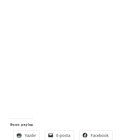
Afyonkarahisar'da yolcu otobüsü kamyonete çarptı: 1 ölü, 15 yaralı
Hattuşa'nın 8 bin yıllık geçmişini 5 ülkeden 55 bilim insanı araştırıyor
Uzaya ayrılan ARGE bütçesi 107 kat arttı
Son Yazılar
Yasak Şehir
Kurban bayramı ne zaman 2025
Kaç anı biriktirebilirsin
Işıltılı
Rüya
Bunu paylaş:
Yazdır
E-posta
Facebook