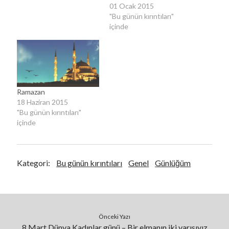
01 Ocak 2015
"Bu günün kırıntıları"
Kategoriler
içinde
Kategoriler
Ramazan
18 Haziran 2015
"Bu günün kırıntıları"
içinde
Kategori:
Bu günün kırıntıları
Genel
Günlüğüm
Önceki Yazı
8 Mart Dünya Kadınlar günü – Bir elmanın iki yarısıyız