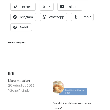
Pinterest
X
LinkedIn
Telegram
WhatsApp
Tumblr
Reddit
Bunu beğen:
YouTube Kanalımdan Önerilen Video
Video
oynatıcı
İlgili
Masa masalları
20 Ağustos 2011
"Genel" içinde
Mevlit kandilimiz mübarek
00:00
04:57
olsun!