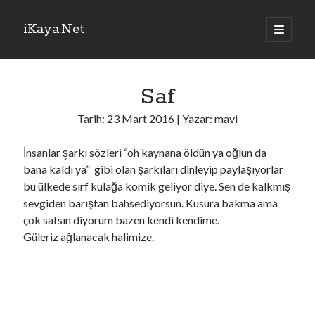
iKaya.Net
ana
menüyü
Yan
aç
Sitede Ara
Menü
Saf
Arama
Tarih:
23 Mart 2016
| Yazar:
mavi
İnsanlar şarkı sözleri “oh kaynana öldün ya oğlun da
bana kaldı ya” gibi olan şarkıları dinleyip paylaşıyorlar
TRTHaber – Son Dakika!
bu ülkede sırf kulağa komik geliyor diye. Sen de kalkmış
sevgiden barıştan bahsediyorsun. Kusura bakma ama
İİT, Mekke Ortak Savunma Anlaşması'nı memnuniyetle karşıladı
çok safsın diyorum bazen kendi kendime.
Adana'da içme suyu tünel hattında göçük: 1 ölü, 1 yaralı
Güleriz ağlanacak halimize.
YerköyKayseri YHT'de çalışmaların yarısı tamamlandı
Adıyamanlı Doğan ailesi için aile danışmanlığı süreci başlatıldı
Çalıştığı iş yerinden yaklaşık 1,5 kilogram altın çalan şüpheli tutuklandı
Kayseri'de devrilen otomobildeki 1 çocuk öldü, 3 kişi yaralandı
İşgalci İsrail, ateşkese rağmen Lübnan'ın güneyine saldırdı