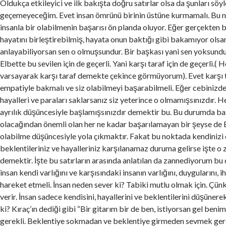
Oldukça etkileyici ve ilk bakışta doğru satırlar olsa da şunları sö
geçemeyeceğim. Evet insan ömrünü birinin üstüne kurmamalı. Bu 
insanla bir olabilmenin başarısı ön planda oluyor. Eğer gerçekten b
hayatını birleştirebilmiş, hayata onun baktığı gibi bakamıyor olsan
anlayabiliyorsan sen o olmuşsundur. Bir başkası yani sen yoksundu
Elbette bu sevilen için de geçerli. Yani karşı taraf için de geçerli.(
varsayarak karşı taraf demekte çekince görmüyorum). Evet karşı t
empatiyle bakmalı ve siz olabilmeyi başarabilmeli. Eğer cebinizde
hayalleri ve paraları saklarsanız siz yeterince o olmamışsınızdır. H
ayrılık düşüncesiyle başlamışsınızdır demektir bu. Bu durumda ba
olacağından önemli olan her ne kadar başarılamayan bir şeyse de B
olabilme düşüncesiyle yola çıkmaktır. Fakat bu noktada kendinizi 
beklentileriniz ve hayalleriniz karşılanamaz duruma gelirse işte o
demektir. İşte bu satırların arasında anlatılan da zannediyorum b
insan kendi varlığını ve karşısındaki insanın varlığını, duygularını, 
hareket etmeli. İnsan neden sever ki? Tabiki mutlu olmak için. Çü
verir. İnsan sadece kendisini, hayallerini ve beklentilerini düşünerek
ki? Kıraç’ın dediği gibi “Bir gitarım bir de ben, istiyorsan gel beni
gerekli. Beklentiye sokmadan ve beklentiye girmeden sevmek gere