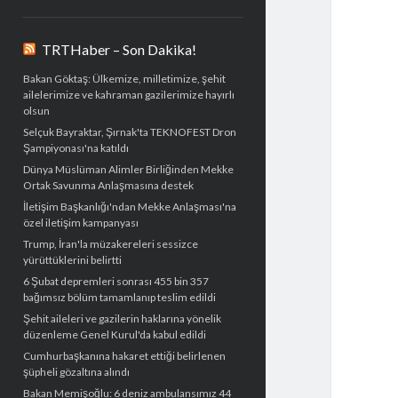
TRTHaber – Son Dakika!
Bakan Göktaş: Ülkemize, milletimize, şehit
ailelerimize ve kahraman gazilerimize hayırlı
olsun
Selçuk Bayraktar, Şırnak'ta TEKNOFEST Dron
Şampiyonası'na katıldı
Dünya Müslüman Alimler Birliğinden Mekke
Ortak Savunma Anlaşmasına destek
İletişim Başkanlığı'ndan Mekke Anlaşması'na
özel iletişim kampanyası
Trump, İran'la müzakereleri sessizce
yürüttüklerini belirtti
6 Şubat depremleri sonrası 455 bin 357
bağımsız bölüm tamamlanıp teslim edildi
Şehit aileleri ve gazilerin haklarına yönelik
düzenleme Genel Kurul'da kabul edildi
Cumhurbaşkanına hakaret ettiği belirlenen
şüpheli gözaltına alındı
Bakan Memişoğlu: 6 deniz ambulansımız 44