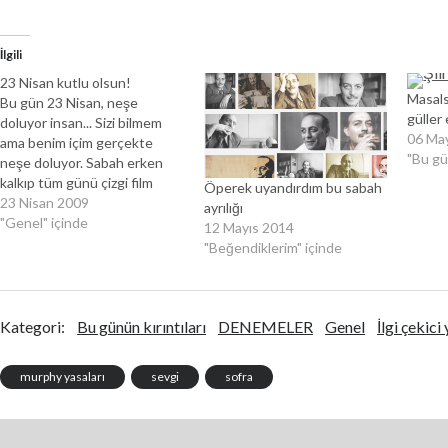
İlgili
23 Nisan kutlu olsun!
Masalsı
Bu gün 23 Nisan, neşe
güller
doluyor insan... Sizi bilmem
06 Ma
ama benim içim gerçekte
"Bu gün
neşe doluyor. Sabah erken
kalkıp tüm günü çizgi film
Öperek uyandırdım bu sabah
izleyerek geçirmek istiyorum
23 Nisan 2009
ayrılığı
:)) Benim gibi çocuk ruhlu
"Genel" içinde
12 Mayıs 2014
insanlar için muhteşem bir
"Beğendiklerim" içinde
gün bu gün. Atamızın bize
bıraktığı, bizden de
geleceğimize taşımamızı
istediği bu günü en çocuksu
Kategori:
Bu günün kırıntıları
DENEMELER
Genel
İlgi çekici
duygularla…
murphy yasaları
sevgi
sofra