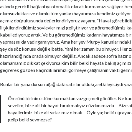
aslında gerekli bağlantıyı otomatik olarak kurmamızı sağlıyor be
olumsuzlukları ve olumlu tüm yanları hayatımıza kendimiz çekiyor
açımız doğrultusunda değerlendiriyoruz yaşamı. “Hayat görebildiğ
ilişkilendirdiğimiz söylevlerimizi geliştiriyor ve göremediğimiz ka
kabul ediyoruz artık. Ve bu göremediğimiz kadarın hayatımıza bir
yapmasını da yadırgamıyoruz. Ama her şey Murpy kanunlarındaki g
şey de söz konusu değil elbette. Yani her zaman bu olmuyor. Her 
hazırlandığında orada olmuyor değiliz. Ancak sadece sofra hazır 
olamamamız dikkat çekiyorsa kim bilir belki hayata bakış açımızı
geçirerek gözden kaçırdıklarımızı görmeye çalışmanın vakti gelm
Bunlar bir yana dursun aşağıdaki satırlar oldukça etkileyiciydi ya
Ömrünü birinin üstüne kurmaktan vazgeçmeli gönüller. Ne ka
sevelim, bize ait bir hayat bırakmalıyız cüzdanımızda… Bize ai
hayallerimiz, bize ait sırlarımız olmalı… Öyle ya; belki uğrayac
gelip belki sevmezse?