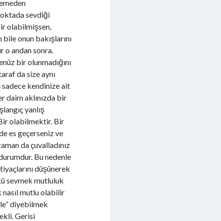
ylemeden
noktada sevdiği
ir olabilmişsen,
 bile onun bakışlarını
r o andan sonra.
 Henüz bir olunmadığını
araf da size aynı
 sadece kendinize ait
er daim aklınızda bir
şlangıç yanlış
ir olabilmektir. Bir
de es geçerseniz ve
 zaman da çuvalladınız
u durumdur. Bu nedenle
ihtiyaçlarını düşünerek
nkü sevmek mutluluk
 nasıl mutlu olabilir
mle” diyebilmek
kli. Gerisi