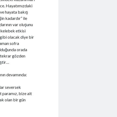
nce. Hayatımızdaki
 ve hayata bakış
in kadardır” ile
darının var oluşunu
 kelebek etkisi
ibi olacak diye bir
zaman sofra
olduğunda orada
 tekrar gözden
iştir…
zının devamında:
dar seversek
t paramız, bize ait
ak olan bir gün