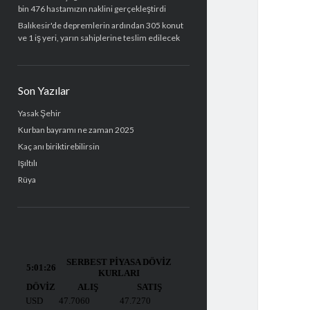
bin 476 hastamızın naklini gerçekleştirdi
Balıkesir'de depremlerin ardından 305 konut
ve 1 iş yeri, yarın sahiplerine teslim edilecek
Son Yazılar
Yasak Şehir
Kurban bayramı ne zaman 2025
Kaç anı biriktirebilirsin
Işıltılı
Rüya