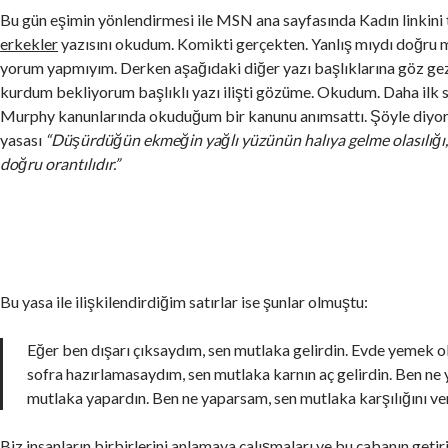
Bu gün eşimin yönlendirmesi ile MSN ana sayfasında Kadın linkini
erkekler
yazısını okudum. Komikti gerçekten. Yanlış mıydı doğru
yorum yapmıyım. Derken aşağıdaki diğer yazı başlıklarına göz gez
kurdum bekliyorum başlıklı yazı ilişti gözüme. Okudum. Daha ilk 
Murphy kanunlarında okuduğum bir kanunu anımsattı. Şöyle diy
yasası
“Düşürdüğün ekmeğin yağlı yüzünün halıya gelme olasılığı, 
doğru orantılıdır.”
Bu yasa ile ilişkilendirdiğim satırlar ise şunlar olmuştu:
Eğer ben dışarı çıksaydım, sen mutlaka gelirdin. Evde yemek 
sofra hazırlamasaydım, sen mutlaka karnın aç gelirdin. Ben n
mutlaka yapardın. Ben ne yaparsam, sen mutlaka karşılığını v
Biz insanların birbirlerini anlamaya çalışmaları ve bu çabanın geti