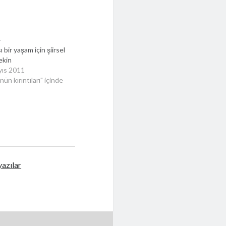
 bir yaşam için şiirsel
 ekin
yıs 2011
ün kırıntıları" içinde
 yazılar