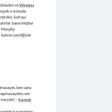
 tıkladım ve
Wireless
 muydu o konuda
dirdim. Sofrayı
satırlar bana meşhur
or Murphy
halının yeniliğiyle
olmasaydı, ben sana
e yapmasaydım, sen
ermezdin! –
Kaynak
risindeki kazanımları