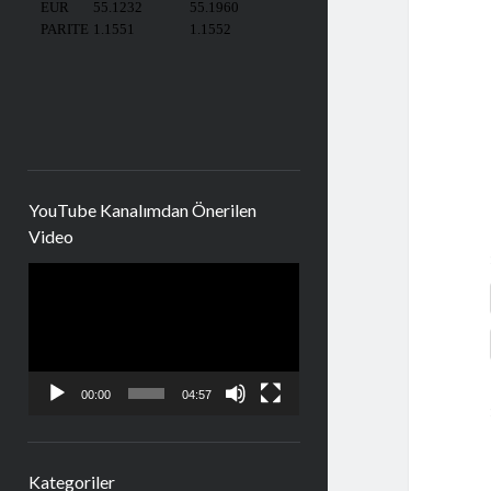
YouTube Kanalımdan Önerilen
Video
Video
oynatıcı
00:00
04:57
Kategoriler