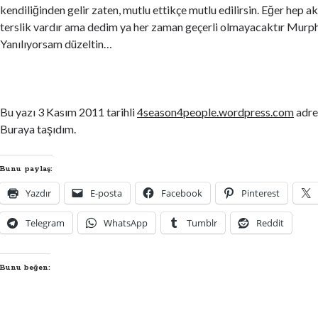
kendiliğinden gelir zaten, mutlu ettikçe mutlu edilirsin. Eğer hep a
terslik vardır ama dedim ya her zaman geçerli olmayacaktır Murph
Yanılıyorsam düzeltin…
Bu yazı 3 Kasım 2011 tarihli
4season4people.wordpress.com
adres
Buraya taşıdım.
Bunu paylaş:
Yazdır
E-posta
Facebook
Pinterest
Telegram
WhatsApp
Tumblr
Reddit
Bunu beğen: