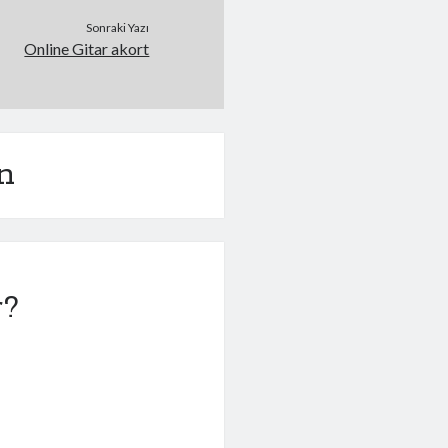
Sonraki Yazı
Online Gitar akort
n
r?