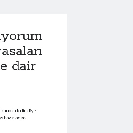
liyorum
asaları
e dair
ğrarım” dedin diye
yı hazırladım,