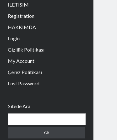
aç
ILETISIM
Registration
HAKKIMDA
Login
Gizlilik Politikası
My Account
Çerez Politikası
Lost Password
Yan
Sitede Ara
Menü
Arama