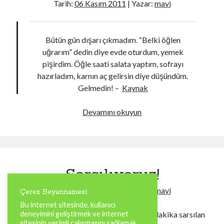
Tarih:
06 Kasım 2011
| Yazar:
mavi
Bütün gün dışarı çıkmadım. “Belki öğlen
uğrarım” dedin diye evde oturdum, yemek
pişirdim. Öğle saati salata yaptım, sofrayı
hazırladım, karnın aç gelirsin diye düşündüm.
Gelmedin! –
Kaynak
Sofrayı
Devamını okuyun
kurdum
bekliyorum
üzerine
ve
Sarsılıyoruz!
Murphy
yasaları
Tarih:
06 Kasım 2011
| Yazar:
mavi
Çerez Beyannamesi
bağıntısında
Bu internet sitesinde, kullanıcı
sevgiye
deneyimini geliştirmek ve internet
Her gün, her dakika sarsılan
dair
sitesinin verimli çalışmasını sağlamak