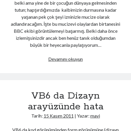
belki ama yine de bir çocuğun dünyaya gelmesinden
Afyonkarahisar'da yolcu otobüsü kamyonete çarptı: 1 ölü, 15 yaralı
tutun; hapşırdığımızda kalbimizin durmasına kadar
Hattuşa'nın 8 bin yıllık geçmişini 5 ülkeden 55 bilim insanı araştırıyor
yaşanan pek çok şeyi izninizle mucize olarak
Uzaya ayrılan ARGE bütçesi 107 kat arttı
adlandıracağım. İşte bu mucizevi olaylardan birtanesini
BBC ekibi görüntülemeyi başarmış. Belki daha önce
izlemişsinizdir ancak ben henüz tanık olduğumdan
Son Yazılar
büyük bir heyecanla paylaşıyorum…
Yasak Şehir
Kurban bayramı ne zaman 2025
Ölüm
Devamını okuyun
Kaç anı biriktirebilirsin
sarkıtı
Işıltılı
Rüya
VB6 da Dizayn
arayüzünde hata
Tarih:
15 Kasım 2011
| Yazar:
mavi
VB6 da kod görünümünden form görünümüne (dizayn