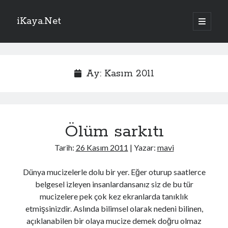
iKaya.Net
ana
menüyü
Yan
aç
Sitede Ara
Menü
Arama
Ay:
Kasım 2011
Ölüm sarkıtı
TRTHaber – Son Dakika!
Tarih:
26 Kasım 2011
| Yazar:
mavi
İİT, Mekke Ortak Savunma Anlaşması'nı memnuniyetle karşıladı
Adana'da içme suyu tünel hattında göçük: 1 ölü, 1 yaralı
Dünya mucizelerle dolu bir yer. Eğer oturup saatlerce
YerköyKayseri YHT'de çalışmaların yarısı tamamlandı
belgesel izleyen insanlardansanız siz de bu tür
Adıyamanlı Doğan ailesi için aile danışmanlığı süreci başlatıldı
mucizelere pek çok kez ekranlarda tanıklık
Çalıştığı iş yerinden yaklaşık 1,5 kilogram altın çalan şüpheli tutuklandı
etmişsinizdir. Aslında bilimsel olarak nedeni bilinen,
Kayseri'de devrilen otomobildeki 1 çocuk öldü, 3 kişi yaralandı
açıklanabilen bir olaya mucize demek doğru olmaz
İşgalci İsrail, ateşkese rağmen Lübnan'ın güneyine saldırdı