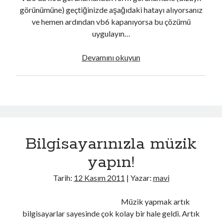
görünümüne) geçtiğinizde aşağıdaki hatayı alıyorsanız
ve hemen ardından vb6 kapanıyorsa bu çözümü
uygulayın…
VB6
Devamını okuyun
da
Dizayn
arayüzünde
YouTube Kanalımdan Önerilen Video
hata
Video
oynatıcı
Bilgisayarınızla müzik
yapın!
Tarih:
12 Kasım 2011
| Yazar:
mavi
Müzik yapmak artık
00:00
04:57
bilgisayarlar sayesinde çok kolay bir hale geldi. Artık