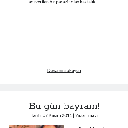
adı verilen bir parazit olan hastalık….
Kedilere
Devamını okuyun
düşkün
müsünüz?
Belki
nedeni
Bu gün bayram!
hasta
olmanızdır!
Tarih:
07 Kasım 2011
| Yazar:
mavi