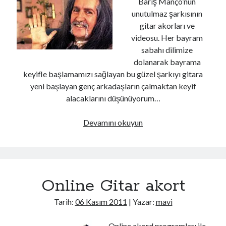
Barış Manço’nun
unutulmaz şarkısının
gitar akorları ve
videosu. Her bayram
sabahı dilimize
dolanarak bayrama
keyifle başlamamızı sağlayan bu güzel şarkıyı gitara
yeni başlayan genç arkadaşların çalmaktan keyif
alacaklarını düşünüyorum…
Bu
Devamını okuyun
gün
bayram!
Online Gitar akort
Tarih:
06 Kasım 2011
| Yazar:
mavi
Online akord programları ile