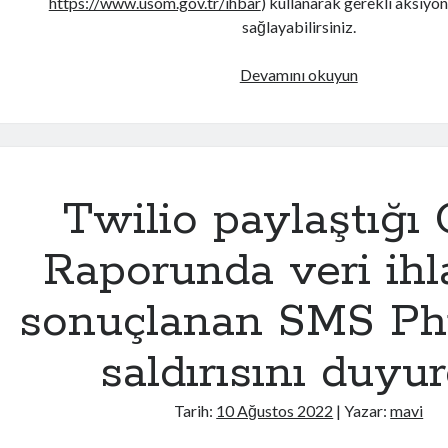
https://www.usom.gov.tr/ihbar
) kullanarak gerekli aksiyon
sağlayabilirsiniz.
Sahte
Devamını okuyun
bağış
sitelerine
dikkat!!!
Twilio paylaştığı
Raporunda veri ihl
sonuçlanan SMS Ph
saldırısını duyu
Tarih:
10 Ağustos 2022
| Yazar:
mavi