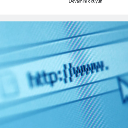
Yeni
Devamını okuyun
bir
Spear
Phishing
saldırı
dalgası
Türkiye’yi
tehdit
ediyor