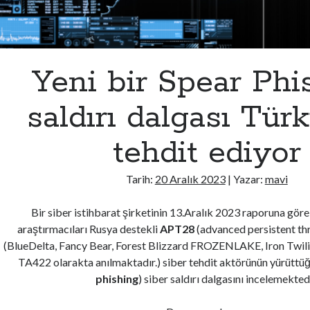
Yeni bir Spear Phi
saldırı dalgası Türk
tehdit ediyor
Tarih:
20 Aralık 2023
| Yazar:
mavi
Bir siber istihbarat şirketinin 13.Aralık 2023 raporuna gör
araştırmacıları Rusya destekli
APT28
(advanced persistent thr
(BlueDelta, Fancy Bear, Forest Blizzard FROZENLAKE, Iron Twilig
TA422 olarakta anılmaktadır.) siber tehdit aktörünün yürüttüğ
phishing
) siber saldırı dalgasını incelemektedi