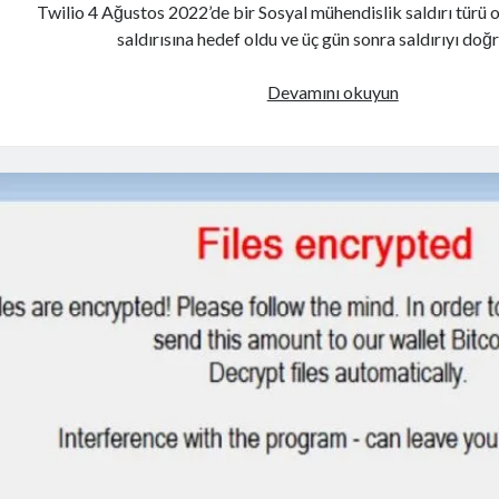
Twilio 4 Ağustos 2022’de bir Sosyal mühendislik saldırı türü
saldırısına hedef oldu ve üç gün sonra saldırıyı doğ
Twilio
Devamını okuyun
paylaştığı
Olay
Raporunda
veri
ihlaliyle
sonuçlanan
SMS
Phishing
saldırısını
duyurdu