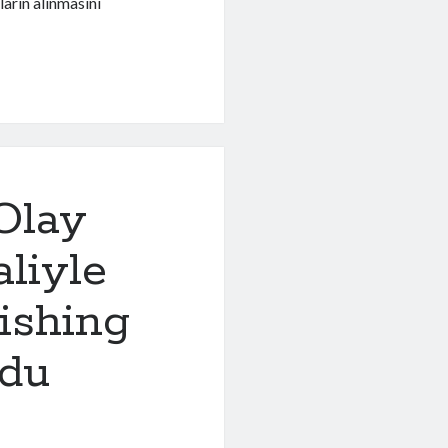
ların alınmasını
 Olay
aliyle
ishing
rdu