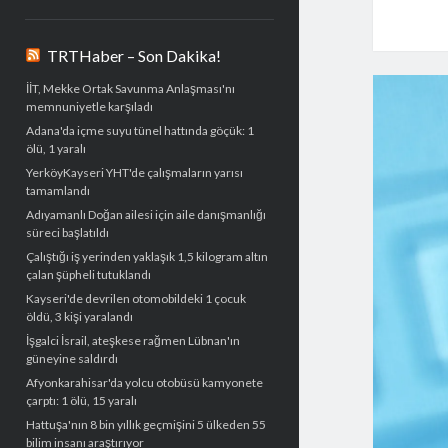
TRTHaber – Son Dakika!
İİT, Mekke Ortak Savunma Anlaşması'nı
memnuniyetle karşıladı
Adana'da içme suyu tünel hattında göçük: 1
ölü, 1 yaralı
YerköyKayseri YHT'de çalışmaların yarısı
tamamlandı
Adıyamanlı Doğan ailesi için aile danışmanlığı
süreci başlatıldı
Çalıştığı iş yerinden yaklaşık 1,5 kilogram altın
çalan şüpheli tutuklandı
Kayseri'de devrilen otomobildeki 1 çocuk
öldü, 3 kişi yaralandı
İşgalci İsrail, ateşkese rağmen Lübnan'ın
güneyine saldırdı
Afyonkarahisar'da yolcu otobüsü kamyonete
çarptı: 1 ölü, 15 yaralı
Hattuşa'nın 8 bin yıllık geçmişini 5 ülkeden 55
bilim insanı araştırıyor