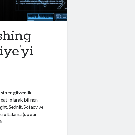
shing
iye’yi
e
siber güvenlik
eat) olarak bilinen
ht, Sednit, Sofacy ve
ü oltalama (
spear
r.