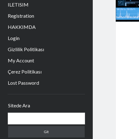
aç
ILETISIM
Registration
HAKKIMDA
Login
Gizlilik Politikası
My Account
Çerez Politikası
Lost Password
Yan
Sitede Ara
Menü
Arama