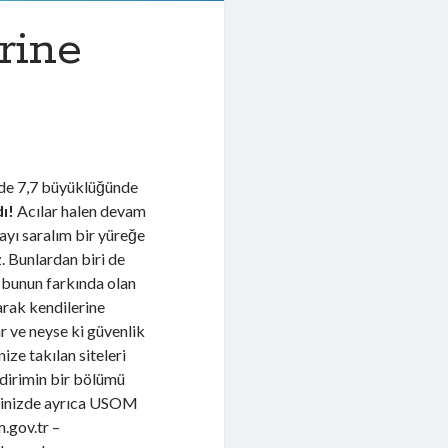
rine
nde 7,7 büyüklüğünde
ı!
Acılar halen devam
ayı saralım bir yüreğe
. Bunlardan biri de
 bunun farkında olan
larak kendilerine
ve neyse ki güvenlik
nize takılan siteleri
ldirimin bir bölümü
tiğinizde ayrıca USOM
.gov.tr
–