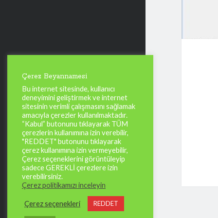
Çerez Beyannamesi
Bu internet sitesinde, kullanıcı
deneyimini geliştirmek ve internet
sitesinin verimli çalışmasını sağlamak
amacıyla çerezler kullanılmaktadır.
“Kabul” butonunu tıklayarak TÜM
çerezlerin kullanımına izin verebilir,
"REDDET" butonunu tıklayarak
çerez kullanımına izin vermeyebilir,
Çerez seçeneklerini görüntüleyip
sadece GEREKLİ çerezlere izin
verebilirsiniz.
Çerez politikamızı inceleyin
Çerez seçenekleri
REDDET