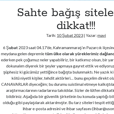
Sahte bağış sitele
dikkat!!!
Tarih:
10 Şubat 2023
| Yazar:
mavi
6 Ş
ubat
2023 saat 04.17’de, Kahramanmaraş’ın Pazarcık ilçesi
meydana gelen depremle
tüm ülke olarak yüreklerimiz dağland
ederken pek çoğumuz neler yapabiliriz, bir katkımız olsun, bir yar
dokunalım diyerek bir şeyler yapmaya gayret ettik ve ediyoruz
şüphesiz ki gücümüz yettiğince bağışta bulunmaktı. Ne yazık ki
kötü niyetli kişiler, tehdit aktörleri… bunu geçelim direkt o
CANAVARLAR diyeceğim; bu durumu suistimal etmeye kalkıştılar 
araştırmacılarının radarlarına takıldılar. Sizler de lütfen dikkati
bildiriniz. Aşağıda bir güvenlik şirketinin bu konuda yaptığı bi
olduğu gibi paylaşılarak aktarılmıştır. Bu tarz siteleri tespit et
ihbar e-posta adresini ve ihbar sayfasını (
ihbar@usom