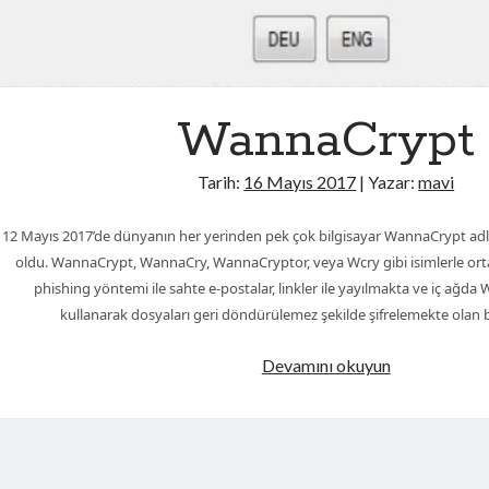
WannaCrypt
Tarih:
16 Mayıs 2017
| Yazar:
mavi
12 Mayıs 2017’de dünyanın her yerinden pek çok bilgisayar WannaCrypt adlı y
oldu. WannaCrypt, WannaCry, WannaCryptor, veya Wcry gibi isimlerle ortay
phishing yöntemi ile sahte e-postalar, linkler ile yayılmakta ve iç ağd
kullanarak dosyaları geri döndürülemez şekilde şifrelemekte olan bi
WannaCrypt
Devamını okuyun