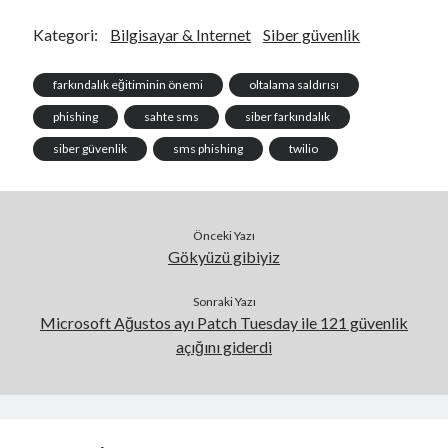
Kategori:
Bilgisayar & Internet
Siber güvenlik
farkındalık eğitiminin önemi
oltalama saldırısı
phishing
sahte sms
siber farkındalık
siber güvenlik
sms phishing
twilio
Önceki Yazı
Gökyüzü gibiyiz
Sonraki Yazı
Microsoft Ağustos ayı Patch Tuesday ile 121 güvenlik
açığını giderdi