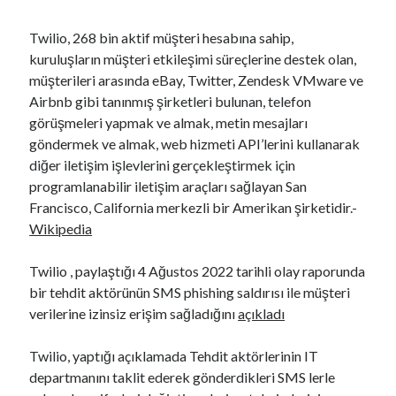
Twilio, 268 bin aktif müşteri hesabına sahip,
kuruluşların müşteri etkileşimi süreçlerine destek olan,
müşterileri arasında eBay, Twitter, Zendesk VMware ve
Airbnb gibi tanınmış şirketleri bulunan, telefon
görüşmeleri yapmak ve almak, metin mesajları
göndermek ve almak, web hizmeti API’lerini kullanarak
diğer iletişim işlevlerini gerçekleştirmek için
programlanabilir iletişim araçları sağlayan San
Francisco, California merkezli bir Amerikan şirketidir.-
YouTube Kanalımdan Önerilen Video
Wikipedia
Video
oynatıcı
Twilio , paylaştığı 4 Ağustos 2022 tarihli olay raporunda
bir tehdit aktörünün SMS phishing saldırısı ile müşteri
verilerine izinsiz erişim sağladığını
açıkladı
Twilio, yaptığı açıklamada Tehdit aktörlerinin IT
departmanını taklit ederek gönderdikleri SMS lerle