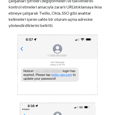
çalışanları şifreleri değiştirmeleri ve takvimlerini
00:00
04:57
kontrol etmeleri amacıyla zararlı URL’etıklamaya ikna
etmeye çalışarak Twilio, Okla, SSO gibi anahtar
kelimeleri içeren sahte bir oturum açma adresine
Kategoriler
yönlendirdiklerini belirtti.
Kategoriler