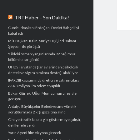
TRTHaber – Son Dakika!
Cumhurbaşkanı Erdoğan, Devlet Bahçeli'yi
kabul etti
MİT Başkanı Kalın, Suriye Dışişleri Bakanı
Şeybani ile görüştü
5 ildeki orman yangınlarında 92 bağımsız
bölüm hasar gördü
UHDS ile vatandaşlar evlerinden psikolojik
destek ve sigara bırakma desteği alabiliyor
IPARDIII kapsamında üretici ve yatırımcılara
634,3 milyon lira ödeme yapıldı
Bakan Gürlek, Uğur Mumcu'nun ailesiyle
görüştü
Antalya Büyükşehir Belediyesine yönelik
soruşturmada 2 kişi gözaltına alındı
Cinayeti trafik kazası gibi göstermeye çalıştı,
deliller ele verdi
Yarın 6 yeni film vizyona girecek