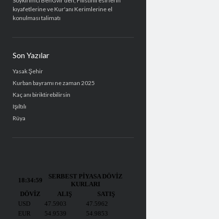
Soykırımcı BenGvir'den, Filistinli esirlerin
kıyafetlerine ve Kur'anı Kerimlerine el
konulması talimatı
Son Yazılar
Yasak Şehir
Kurban bayramı ne zaman 2025
Kaç anı biriktirebilirsin
Işıltılı
Rüya