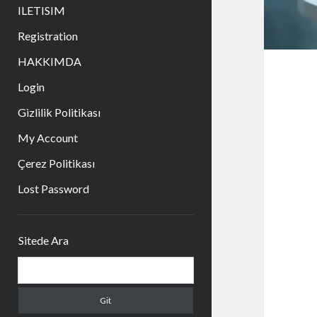
aç
ILETISIM
Registration
HAKKIMDA
Login
Gizlilik Politikası
My Account
Çerez Politikası
Lost Password
Yan
Sitede Ara
Menü
Arama