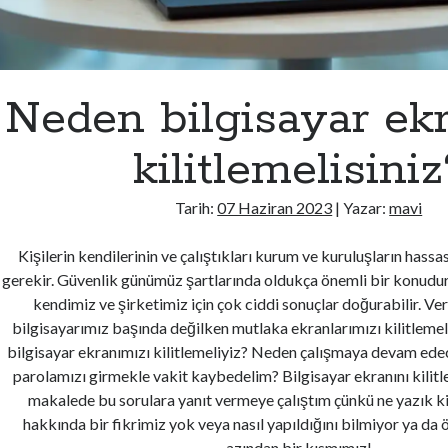
Neden bilgisayar ekr
kilitlemelisiniz
Tarih:
07 Haziran 2023
| Yazar:
mavi
Kişilerin kendilerinin ve çalıştıkları kurum ve kuruluşların hassa
gerekir. Güvenlik günümüz şartlarında oldukça önemli bir konudur. 
kendimiz ve şirketimiz için çok ciddi sonuçlar doğurabilir. Ver
bilgisayarımız başında değilken mutlaka ekranlarımızı kilitleme
bilgisayar ekranımızı kilitlemeliyiz? Neden çalışmaya devam ede
parolamızı girmekle vakit kaybedelim? Bilgisayar ekranını kilit
makalede bu sorulara yanıt vermeye çalıştım çünkü ne yazık k
hakkında bir fikrimiz yok veya nasıl yapıldığını bilmiyor ya d
azından bir kısmımız!