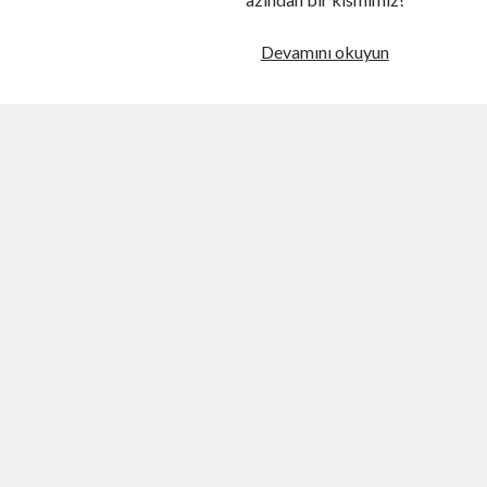
Neden
Devamını okuyun
bilgisayar
ekranınızı
kilitlemelisin