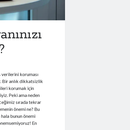
anınızı
?
s verilerini koruması
Bir anlık dikkatsizlik
ileri korumak için
liyiz. Peki ama neden
ceğimiz sırada tekrar
lemenin önemi ne? Bu
i hala bunun önemi
a önemsemiyoruz! En