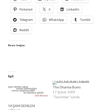
Pinterest
X
LinkedIn
00:00
04:57
Telegram
WhatsApp
Tumblr
Kategoriler
Reddit
Kategoriler
Bunu beğen:
İlgili
The Dharma Bums
17 Şubat 2009
"Tanıtımlar" içinde
YAŞAM DENİLEN