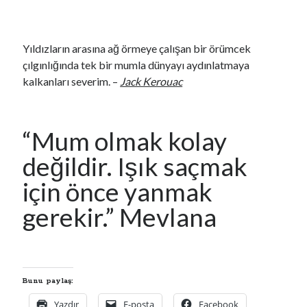
Yıldızların arasına ağ örmeye çalışan bir örümcek
çılgınlığında tek bir mumla dünyayı aydınlatmaya
kalkanları severim. –
Jack Kerouac
“Mum olmak kolay
değildir. Işık saçmak
için önce yanmak
YouTube Kanalımdan Önerilen Video
gerekir.” Mevlana
Video
oynatıcı
Bunu paylaş:
Yazdır
E-posta
Facebook