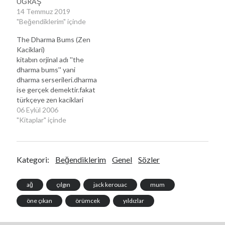
UĞRAŞ
14 Temmuz 2019
"Beğendiklerim" içinde
The Dharma Bums (Zen
Kaciklari)
kitabın orjinal adı ''the
dharma bums'' yani
dharma serserileri.dharma
ise gerçek demektir.fakat
türkçeye zen kaciklari
diye çevrilmiştir.beat
06 Eylül 2006
kusagi'nın yaratıcısı ve en
"Kitaplar" içinde
önemli temsilcisi olan jack
kerouac ve arkadaşlarının
gerçek maceraları anlatılır
Kategori:
Beğendiklerim
Genel
Sözler
kitapta.yolda'da olduğu
gibi zen kaçıklarında da
isimler değişiktir.yolda'nın
ağ
çılgın
jack kerouac
mum
aksine burda ki esas
oğlan gary snyder yani
öne çıkan
örümcek
yıldızlar
kitaptaki adıyla japhy…