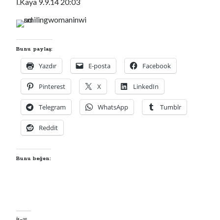
İ.Kaya 9.9.14 20:03
Bunu paylaş:
Yazdır
E-posta
Facebook
Pinterest
X
LinkedIn
Telegram
WhatsApp
Tumblr
YouTube Kanalımdan Önerilen Video
Reddit
Video
oynatıcı
Bunu beğen: