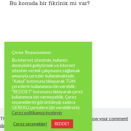
Bu konuda bir fikriniz mi var?
Çerez Beyannamesi
Bu internet sitesinde, kullanıcı
deneyimini geliştirmek ve internet
sitesinin verimli çalışmasını sağlamak
amacıyla çerezler kullanılmaktadır.
“Kabul” butonunu tıklayarak TÜM
çerezlerin kullanımına izin verebilir,
"REDDET" butonunu tıklayarak çerez
kullanımına izin vermeyebilir, Çerez
seçeneklerini görüntüleyip sadece
GEREKLİ çerezlere izin verebilirsiniz.
Çerez politikamızı inceleyin
This site uses Akismet to reduce spam.
Learn how your comment
Çerez seçenekleri
REDDET
data is processed.