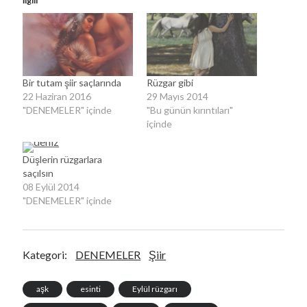
İlgili
00:00
04:57
Kategoriler
Kategoriler
Bir tutam şiir saçlarında
Rüzgar gibi
22 Haziran 2016
29 Mayıs 2014
"DENEMELER" içinde
"Bu günün kırıntıları"
içinde
Düşlerin rüzgarlara
saçılsın
08 Eylül 2014
"DENEMELER" içinde
Kategori:
DENEMELER
Şiir
aşk
esinti
Eylül rüzgarı