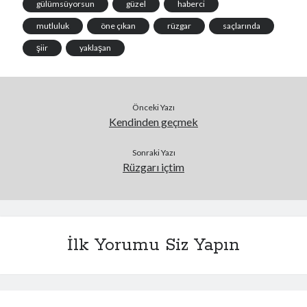
gülümsüyorsun
güzel
haberci
mutluluk
öne çıkan
rüzgar
saçlarında
şiir
yaklaşan
Önceki Yazı
Kendinden geçmek
Sonraki Yazı
Rüzgarı içtim
İlk Yorumu Siz Yapın