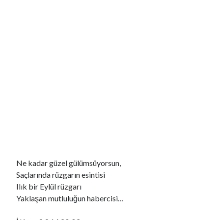
Öğrenci affına ilişkin düzenlemeyi içeren kanun yürürlüğe girdi
Şarkıcı Cansever hayatını kaybetti
Bakan Çiftçi: Bu yıl Esenyurt'ta yaklaşık 7 bin 500 aranan şahsı yakaladık
Türkiye ilk kez katıldığı Nükleer Bilim Olimpiyatı'nda 4 madalya kazandı
18 yaş altı suçlulara ilişkin düzenlemeleri içeren kanun teklifi yasalaştı
Son Yazılar
Yasak Şehir
Kurban bayramı ne zaman 2025
Kaç anı biriktirebilirsin
Işıltılı
Rüya
Ne kadar güzel gülümsüyorsun,
Saçlarında rüzgarın esintisi
Ilık bir Eylül rüzgarı
Yaklaşan mutluluğun habercisi…