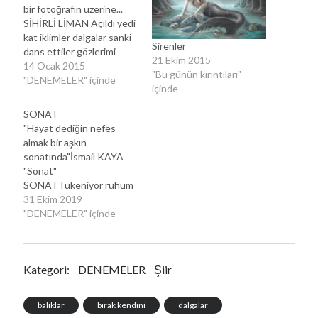
bir fotoğrafın üzerine...
SİHİRLİ LİMAN Açıldı yedi
kat iklimler dalgalar sanki
Sirenler
dans ettiler gözlerimi
21 Ekim 2015
kamaştıran bir ışık yayıldı
14 Ocak 2015
"Bu günün kırıntıları"
bulutların arasından
"DENEMELER" içinde
içinde
üzerime saçıldı. Sardı
ısıtan yalnızlığımı
SONAT
sanarsınız tutup
"Hayat dediğin nefes
kanatlandırdı yok oldum,
almak bir aşkın
hiç oldum hem var oldum
sonatında"İsmail KAYA
ve sonunda bir an için ışık
"Sonat"
oldum. Düşler dünyasının
SONATTükeniyor ruhum
ışıklı geçidinde…
sessizliğin
31 Ekim 2019
girdaplarındaHırçın bir
"DENEMELER" içinde
başkaldırış bu kıpırtısız
yapraklar arasındaNormal
değilim hiç olmadım
Kategori:
DENEMELER
Şiir
rüzgar
savurduğundaHayallerim
saçılsa da köşe bucak
balıklar
bırak kendini
dalgalar
dört bir yana. İliklerime