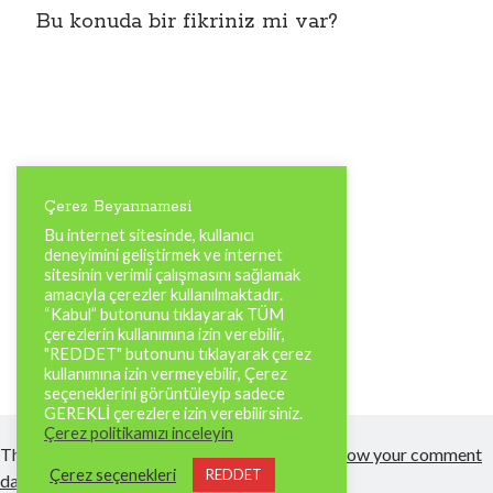
Bu konuda bir fikriniz mi var?
Çerez Beyannamesi
Bu internet sitesinde, kullanıcı
deneyimini geliştirmek ve internet
sitesinin verimli çalışmasını sağlamak
amacıyla çerezler kullanılmaktadır.
“Kabul” butonunu tıklayarak TÜM
çerezlerin kullanımına izin verebilir,
"REDDET" butonunu tıklayarak çerez
kullanımına izin vermeyebilir, Çerez
seçeneklerini görüntüleyip sadece
GEREKLİ çerezlere izin verebilirsiniz.
Çerez politikamızı inceleyin
This site uses Akismet to reduce spam.
Learn how your comment
Çerez seçenekleri
REDDET
data is processed.