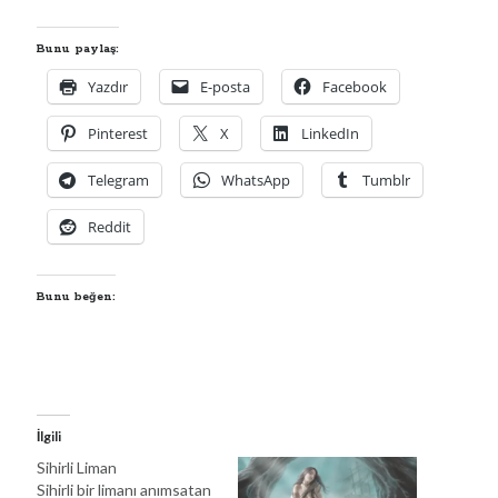
00:00
04:57
Bunu paylaş:
Yazdır
E-posta
Facebook
Pinterest
X
LinkedIn
Kategoriler
Kategoriler
Telegram
WhatsApp
Tumblr
Reddit
Bunu beğen:
İlgili
Sihirli Liman
Sihirli bir limanı anımsatan