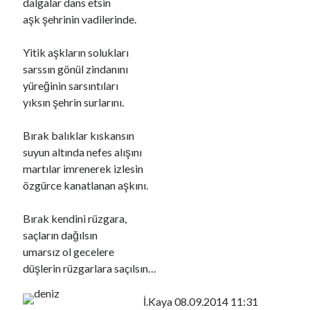
dalgalar dans etsin
aşk şehrinin vadilerinde.
Yitik aşkların solukları
sarssın gönül zindanını
yüreğinin sarsıntıları
yıksın şehrin surlarını.
Bırak balıklar kıskansın
suyun altında nefes alışını
martılar imrenerek izlesin
özgürce kanatlanan aşkını.
YouTube Kanalımdan Önerilen Video
Video
Bırak kendini rüzgara,
oynatıcı
saçların dağılsın
umarsız ol gecelere
düşlerin rüzgarlara saçılsın…
İ.Kaya 08.09.2014 11:31