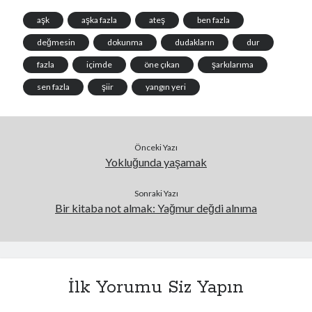
aşk
aşka fazla
ateş
ben fazla
değmesin
dokunma
dudakların
dur
fazla
içimde
öne çıkan
şarkılarıma
sen fazla
şiir
yangın yeri
Önceki Yazı
Yokluğunda yaşamak
Sonraki Yazı
Bir kitaba not almak: Yağmur değdi alnıma
İlk Yorumu Siz Yapın