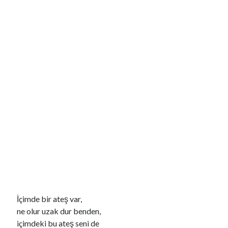
6 Şubat depremleri sonrası 455 bin 357 bağımsız bölüm tamamlanıp
teslim edildi
Şehit aileleri ve gazilerin haklarına yönelik düzenleme Genel Kurul'da
kabul edildi
Cumhurbaşkanına hakaret ettiği belirlenen şüpheli gözaltına alındı
Bakan Memişoğlu: 6 deniz ambulansımız 44 bin 476 hastamızın naklini
gerçekleştirdi
Balıkesir'de depremlerin ardından 305 konut ve 1 iş yeri, yarın
sahiplerine teslim edilecek
Son Yazılar
Yasak Şehir
Kurban bayramı ne zaman 2025
Kaç anı biriktirebilirsin
Işıltılı
Rüya
İçimde bir ateş var,
ne olur uzak dur benden,
içimdeki bu ateş seni de