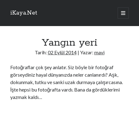
iKaya.Net
ana
menüyü
Yan
aç
Sitede Ara
Menü
Yangın yeri
Arama
Tarih:
02 Eylül 2014
| Yazar:
mavi
Fotoğraflar çok şey anlatır. Siz böyle bir fotoğraf
görseydiniz hayal dünyanızda neler canlanırdı? Aşk,
TRTHaber – Son Dakika!
dokunmak, tutku ve sanki uzak durmaya çalışırcasına.
İşte hepsi bu fotoğrafta vardı. Bana da gördüklerimi
Bakan Göktaş: Ülkemize, milletimize, şehit ailelerimize ve kahraman
yazmak kaldı…
gazilerimize hayırlı olsun
Selçuk Bayraktar, Şırnak'ta TEKNOFEST Dron Şampiyonası'na katıldı
Dünya Müslüman Alimler Birliğinden Mekke Ortak Savunma
Anlaşmasına destek
İletişim Başkanlığı'ndan Mekke Anlaşması'na özel iletişim kampanyası
Trump, İran'la müzakereleri sessizce yürüttüklerini belirtti