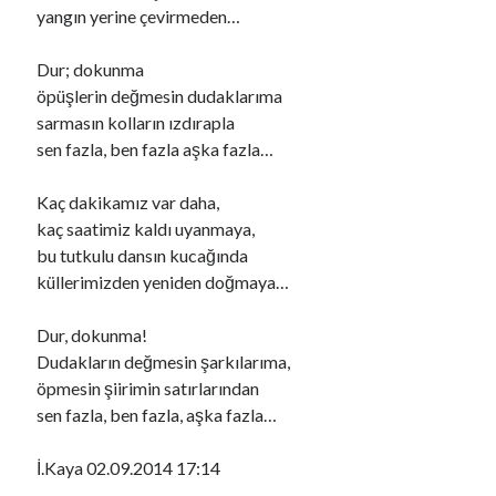
yangın yerine çevirmeden…
Dur; dokunma
öpüşlerin değmesin dudaklarıma
sarmasın kolların ızdırapla
sen fazla, ben fazla aşka fazla…
Kaç dakikamız var daha,
kaç saatimiz kaldı uyanmaya,
bu tutkulu dansın kucağında
küllerimizden yeniden doğmaya…
Dur, dokunma!
YouTube Kanalımdan Önerilen Video
Dudakların değmesin şarkılarıma,
Video
öpmesin şiirimin satırlarından
oynatıcı
sen fazla, ben fazla, aşka fazla…
İ.Kaya 02.09.2014 17:14