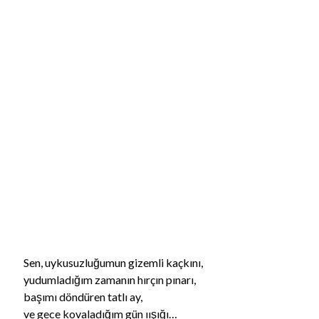
Afyonkarahisar'da yolcu otobüsü kamyonete çarptı: 1 ölü, 15 yaralı
Hattuşa'nın 8 bin yıllık geçmişini 5 ülkeden 55 bilim insanı araştırıyor
Uzaya ayrılan ARGE bütçesi 107 kat arttı
Son Yazılar
Yasak Şehir
Kurban bayramı ne zaman 2025
Kaç anı biriktirebilirsin
Işıltılı
Rüya
Sen, uykusuzluğumun gizemli kaçkını,
yudumladığım zamanın hırçın pınarı,
başımı döndüren tatlı ay,
ve gece kovaladığım gün ıışığı…