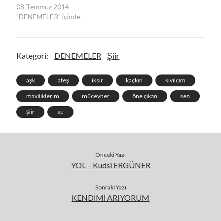
08 Temmuz 2014
"DENEMELER" içinde
Kategori:
DENEMELER
Şiir
aşk
ateş
iksir
kaçkın
kıvılcım
maviliklerim
mücevher
öne çıkan
sen
şiir
su
Önceki Yazı
YOL – Kudsi ERGÜNER
Sonraki Yazı
KENDİMİ ARIYORUM