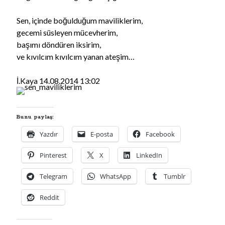
Sen, içinde boğulduğum maviliklerim,
gecemi süsleyen mücevherim,
başımı döndüren iksirim,
ve kıvılcım kıvılcım yanan ateşim…
İ.Kaya 14.08.2014 13:02
YouTube Kanalımdan Önerilen Video
Video
Bunu paylaş:
oynatıcı
Yazdır
E-posta
Facebook
Pinterest
X
LinkedIn
Telegram
WhatsApp
Tumblr
Reddit
00:00
04:57