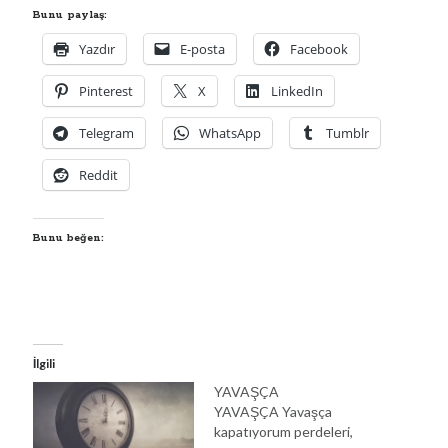
Bunu paylaş:
00:00
04:57
Yazdır
E-posta
Facebook
Pinterest
X
LinkedIn
Kategoriler
Telegram
WhatsApp
Tumblr
Kategoriler
Reddit
Bunu beğen:
İlgili
YAVAŞÇA
YAVAŞÇA Yavaşça
kapatıyorum perdeleri,