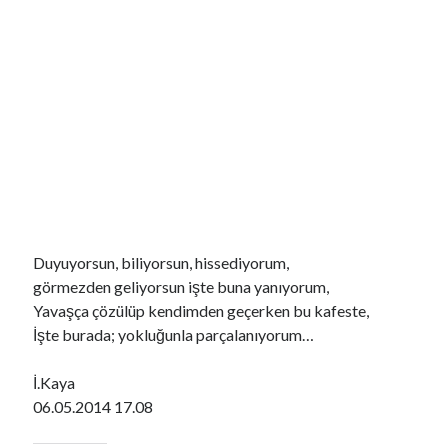
Duyuyorsun, biliyorsun, hissediyorum,
YouTube Kanalımdan Önerilen Video
görmezden geliyorsun işte buna yanıyorum,
Video
Yavaşça çözülüp kendimden geçerken bu kafeste,
oynatıcı
İşte burada; yokluğunla parçalanıyorum…
İ.Kaya
06.05.2014 17.08