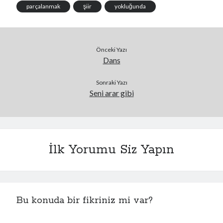
Etekleri kırmızı bir
parçalanmak
şiir
yokluğunda
gecelikti giydiği, saçları
bukle bukle dalgalardı
büyüleyici güzelliği nam
saldı…
Önceki Yazı
Dans
Sonraki Yazı
Seni arar gibi
İlk Yorumu Siz Yapın
Bu konuda bir fikriniz mi var?