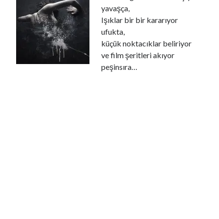
Mavi Vatan'da 4 yıl: Abdülhamid Han'ın enerji yolculuğu sürüyor
yavaşça,
Ukrayna: Rus ordusu bu gece 17 füze ve 202 SİHA ile saldırı düzenledi
Işıklar bir bir kararıyor
Yemen'deki Husiler: Suudi Arabistan'da Aramco rafinerisini İHA'yla
ufukta,
hedef aldık
küçük noktacıklar beliriyor
Pentagon, azalan mühimmat stoku için savunma şirketlerinden
hızlanmalarını istedi
ve film şeritleri akıyor
Katil İsrail'in Gazze'ye saldırılarında can kaybı 73 bin 386'ya yükseldi
peşinsıra…
Son Yazılar
Yasak Şehir
Kurban bayramı ne zaman 2025
Kaç anı biriktirebilirsin
Işıltılı
Rüya