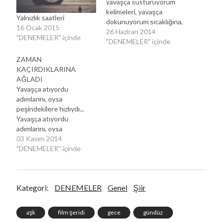
yavaşça susturuyorum
kelimeleri, yavaşça
Yalnızlık saatleri
dokunuyorum sıcaklığına,
16 Ocak 2015
kokusunu çekiyorum
26 Haziran 2014
"DENEMELER" içinde
içime gülün yavaşça.
"DENEMELER" içinde
Yavaşça geçiyor
ZAMAN
gözlerimden ömrümün
KAÇIRDIKLARINA
sahneleri, yavaşça
AĞLADI
izliyorum her bir sahnede
Yavaşça atıyordu
yalnız seni, yavaşça
adımlarını, oysa
dokunuyorum
peşindekilere hızlıydı...
dudaklarının kenarına,
Yavaşça atıyordu
çekip kendime
adımlarını, oysa
bastırıyorum göğsüme
peşindekilere hızlıydı, hep
03 Kasım 2014
yavaşça. Yavaşça
ileriye doğruydu ısrarı
"DENEMELER" içinde
buharlaşırken yağmur
vakit yitip gitmeye
tanesi yavaşça
tutsaktı. Zincirlemişti
sendelerken denizde
sanki ellerini, hiç
yelkenli yavaşça yol
Kategori:
DENEMELER
Genel
Şiir
tutamadığı düşlerine,
alıyorum okyanusunun
sessiz bir gecede göğe
dalgalarında sonunda…
uzandı bir elinde yıldız,
aşk
film şeridi
gece
gündüz
diğerinde olan aydı.