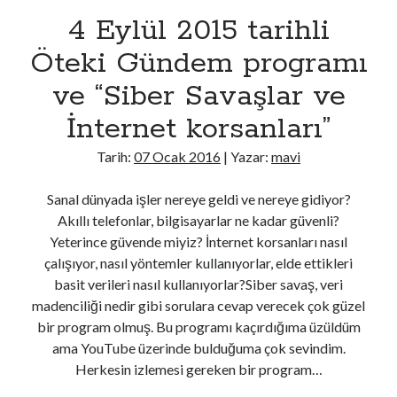
cenaze olduğu değerlendiriliyor
4 Eylül 2015 tarihli
İran basını: Hürmüz Boğazı girişinde düşman hedeflerine saldırı
düzenlendi
Öteki Gündem programı
Soykırımcı İsrail'in Gazze'deki saldırıları 300 günde en az 300 çocuğun
ve “Siber Savaşlar ve
hayatını aldı
İzmir Büyükşehir Belediyesine yönelik yolsuzluk soruşturmasında 2
İnternet korsanları”
şüpheli tutuklandı
Cumhurbaşkanı Erdoğan Suudi Arabistan'a gidecek
Tarih:
07 Ocak 2016
| Yazar:
mavi
Asrın inşasında Diyarbakır'da 17 bin 206 bağımsız bölüm inşa edildi
Sanal dünyada işler nereye geldi ve nereye gidiyor?
Akıllı telefonlar, bilgisayarlar ne kadar güvenli?
Son Yazılar
Yeterince güvende miyiz? İnternet korsanları nasıl
çalışıyor, nasıl yöntemler kullanıyorlar, elde ettikleri
Yasak Şehir
basit verileri nasıl kullanıyorlar?Siber savaş, veri
Kurban bayramı ne zaman 2025
madenciliği nedir gibi sorulara cevap verecek çok güzel
Kaç anı biriktirebilirsin
bir program olmuş. Bu programı kaçırdığıma üzüldüm
Işıltılı
ama YouTube üzerinde bulduğuma çok sevindim.
Rüya
Herkesin izlemesi gereken bir program…