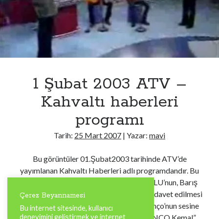
00:00
04:57
1 Şubat 2003 ATV –
Kategoriler
Kahvaltı haberleri
Kategoriler
programı
Tarih:
25 Mart 2007
| Yazar:
mavi
Bu görüntüler 01.Şubat2003 tarihinde ATV’de
yayımlanan Kahvaltı Haberleri adlı programdandır. Bu
programa asker arkadaşım Kemal KUTLU’nun, Barış
MANÇO’ya ithafen yapılan bu programa davet edilmesi
Çerez Beyannamesi
ile katılmıştık. Kemal’e sesinin Barış Manço’nun sesine
Bu internet sitesinde, kullanıcı
deneyimini geliştirmek ve internet
olan benzerliği nedeniyle askerde “MANÇO Kemal”