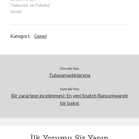
"Haberler ve Politika"
içinde
Kategori:
Genel
Önceki Yazı
Tutunamadıklarıma
Sonraki Yazı
Bir zararlının incelenmesi: En yeni Snatch Ransomware’e
bir bakış
İlk Yorumu Siz Yapın