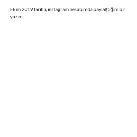
Bakan Kurum: Devlet yönetmek ciddi bir iştir, bu işler ahbap çavuş
Ekim 2019 tarihli, instagram hesabımda paylaştığım bir
ilişkisiyle yürümez
yazım.
Bakan Gürlek: Terör belasından kurtulma arifesindeyiz
Avcılar Belediyesine yönelik soruşturmada 12 şüpheli tutuklandı
Kağıthane'de minibüsle İETT otobüsü çarpıştı
Menderes Belediye Başkanı Çiçek tutuklandı
Son Yazılar
Yasak Şehir
Kurban bayramı ne zaman 2025
Kaç anı biriktirebilirsin
Işıltılı
Rüya