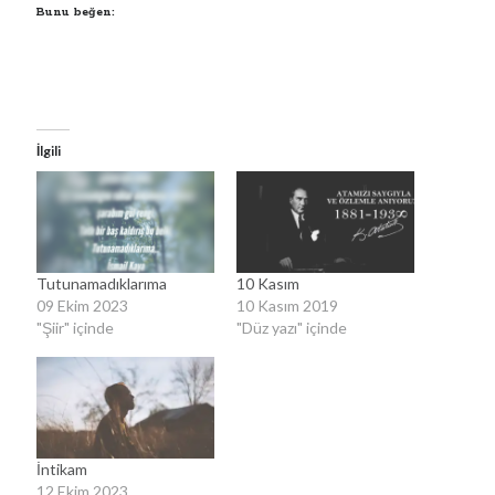
Bunu beğen:
00:00
04:57
Kategoriler
İlgili
Kategoriler
Tutunamadıklarıma
10 Kasım
09 Ekim 2023
10 Kasım 2019
"Şiir" içinde
"Düz yazı" içinde
İntikam
12 Ekim 2023