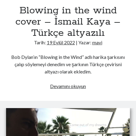
İletişim Başkanlığınca hazırlanan Ayın Tarihi dergisi yayımlandı
Blowing in the wind
CNN: ABD'nin mühimmat stoklarının tükendiğine dair sızıntılar İran'ı
cesaretlendirebilir
cover – İsmail Kaya –
Ahbap Derneği'ne görevlendirme yapıldı
Türkçe altyazılı
Dijital Tarih Akademisi erişime açıldı
Tarih:
19 Eylül 2022
| Yazar:
mavi
Son Yazılar
Bob Dylan’ın “Blowing in the Wind” adlı harika şarkısını
Yasak Şehir
çalıp söylemeyi denedim ve şarkının Türkçe çevirisni
Kurban bayramı ne zaman 2025
altyazı olarak ekledim.
Kaç anı biriktirebilirsin
Işıltılı
Blowing
Devamını okuyun
Rüya
in
the
wind
cover
–
İsmail