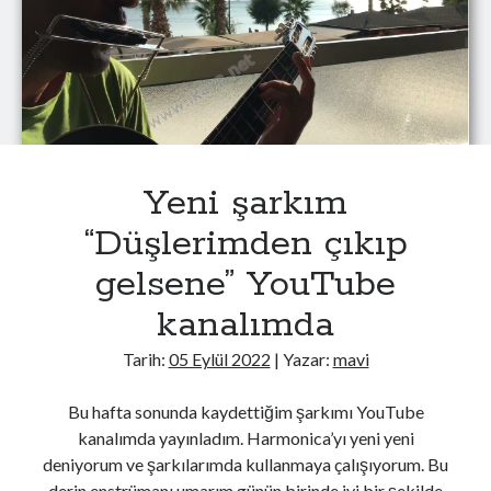
Kaya
–
Türkçe
altyazılı
Yeni şarkım
“Düşlerimden çıkıp
YouTube Kanalımdan Önerilen Video
gelsene” YouTube
Video
kanalımda
oynatıcı
Tarih:
05 Eylül 2022
| Yazar:
mavi
Bu hafta sonunda kaydettiğim şarkımı YouTube
kanalımda yayınladım. Harmonica’yı yeni yeni
deniyorum ve şarkılarımda kullanmaya çalışıyorum. Bu
derin enstrümanı umarım günün birinde iyi bir şekilde