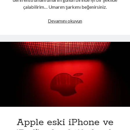
00:00
04:57
çalabilirim… Umarım şarkımı beğenirsiniz.
Yeni
Devamını okuyun
Kategoriler
şarkım
“Düşlerimden
Kategoriler
çıkıp
gelsene”
YouTube
kanalımda
Apple eski iPhone ve