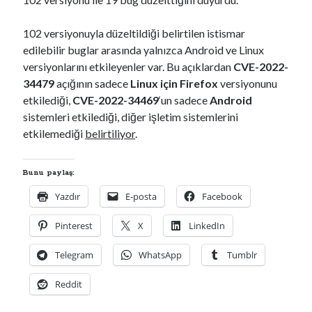
00:00
04:57
102 versiyonuyla düzeltildiği belirtilen istismar
edilebilir buglar arasında yalnızca Android ve Linux
versiyonlarını etkileyenler var. Bu açıklardan
CVE-2022-
34479
açığının sadece
Linux için Firefox
versiyonunu
Kategoriler
etkilediği,
CVE-2022-34469
‘un sadece
Android
Kategoriler
sistemleri etkilediği, diğer işletim sistemlerini
etkilemediği
belirtiliyor
.
Bunu paylaş:
Yazdır
E-posta
Facebook
Pinterest
X
LinkedIn
Telegram
WhatsApp
Tumblr
Reddit