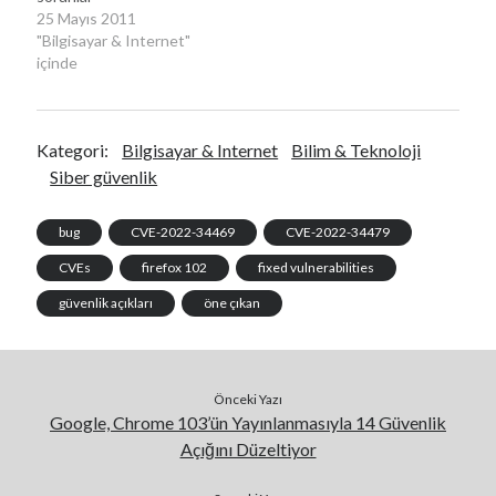
25 Mayıs 2011
"Bilgisayar & Internet"
içinde
Kategori:
Bilgisayar & Internet
Bilim & Teknoloji
Siber güvenlik
bug
CVE-2022-34469
CVE-2022-34479
CVEs
firefox 102
fixed vulnerabilities
güvenlik açıkları
öne çıkan
Önceki Yazı
Google, Chrome 103’ün Yayınlanmasıyla 14 Güvenlik
Açığını Düzeltiyor