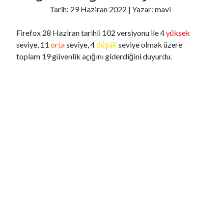
Bakan Gürlek, Uğur Mumcu'nun ailesiyle görüştü
Tarih:
29 Haziran 2022
| Yazar:
mavi
Antalya Büyükşehir Belediyesine yönelik soruşturmada 2 kişi gözaltına
alındı
Firefox 28 Haziran tarihli 102 versiyonu ile 4
yüksek
Cinayeti trafik kazası gibi göstermeye çalıştı, deliller ele verdi
seviye, 11
orta
seviye, 4
düşük
seviye olmak üzere
Yarın 6 yeni film vizyona girecek
toplam 19 güvenlik açığını giderdiğini duyurdu.
Soykırımcı BenGvir'den, Filistinli esirlerin kıyafetlerine ve Kur'anı
Kerimlerine el konulması talimatı
Son Yazılar
Yasak Şehir
Kurban bayramı ne zaman 2025
Kaç anı biriktirebilirsin
Işıltılı
Rüya