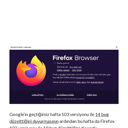
YouTube Kanalımdan Önerilen Video
Video
oynatıcı
Google’ın geçtiğimiz hafta 103 versiyonu ile
14 bug
düzelttiğini duyurmasının
ardından bu hafta da Firefox
102 versiyonu ile 19 bug düzelttiğini duyurdu.