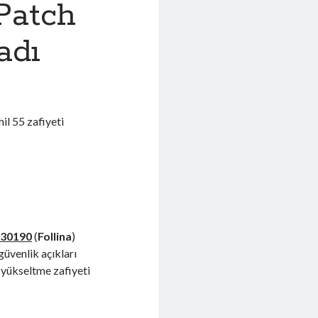
Patch
adı
il 55 zafiyeti
-30190
(
Follina
)
 güvenlik açıkları
k yükseltme zafiyeti