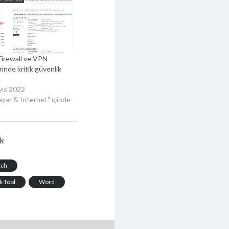
Firewall ve VPN
rinde kritik güvenlik
yıs 2022
sayar & Internet" içinde
ik
tch
k Tool
Word