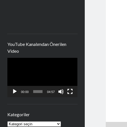
YouTube Kanalımdan Önerilen
Video
Video
oynatıcı
00:00
04:57
Kategoriler
Kategoriler