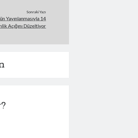
Sonraki Yazı
ün Yayınlanmasıyla 14
lik Açığını Düzeltiyor
n
r?