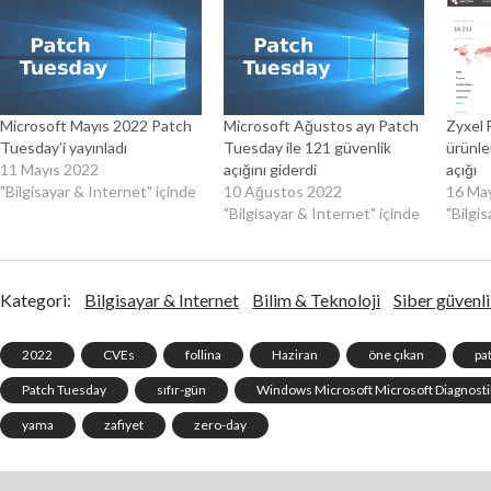
Microsoft Mayıs 2022 Patch
Microsoft Ağustos ayı Patch
Zyxel 
Tuesday’i yayınladı
Tuesday ile 121 güvenlik
ürünle
11 Mayıs 2022
açığını giderdi
açığı
"Bilgisayar & Internet" içinde
10 Ağustos 2022
16 Ma
"Bilgisayar & Internet" içinde
"Bilgi
Kategori:
Bilgisayar & Internet
Bilim & Teknoloji
Siber güvenl
2022
CVEs
follina
Haziran
öne çıkan
pa
Patch Tuesday
sıfır-gün
Windows Microsoft Microsoft Diagnosti
yama
zafiyet
zero-day