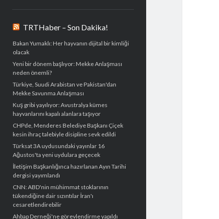
TRTHaber – Son Dakika!
Bakan Yumaklı: Her hayvanın dijital bir kimliği
olacak
Yeni bir dönem başlıyor: Mekke Anlaşması
neden önemli?
Türkiye, Suudi Arabistan ve Pakistan'dan
Mekke Savunma Anlaşması
Kuş gribi yayılıyor: Avustralya kümes
hayvanlarını kapalı alanlara taşıyor
CHPde, Menderes Belediye Başkanı Çiçek
kesin ihraç talebiyle disipline sevk edildi
Türksat 3A uydusundaki yayınlar 16
Ağustos'ta yeni uydulara geçecek
İletişim Başkanlığınca hazırlanan Ayın Tarihi
dergisi yayımlandı
CNN: ABD'nin mühimmat stoklarının
tükendiğine dair sızıntılar İran'ı
cesaretlendirebilir
Ahbap Derneği'ne görevlendirme yapıldı