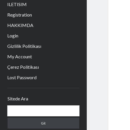
aç
ILETISIM
Registration
HAKKIMDA
Login
Gizlilik Politikası
My Account
Çerez Politikası
Lost Password
Yan
Sitede Ara
Menü
Arama