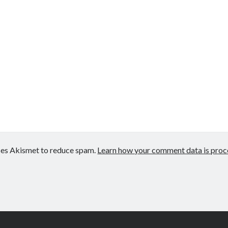
uses Akismet to reduce spam.
Learn how your comment data is proc
Author WordPress Theme
by Compe