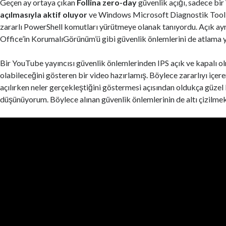
Geçen ay ortaya çıkan
Follina
zero-day
güvenlik açığı, sadece bir
açılmasıyla aktif oluyor
ve Windows Microsoft Diagnostik Too
zararlı PowerShell komutları yürütmeye olanak tanıyordu. Açık ay
Office’in KorumalıGörünüm’ü gibi güvenlik önlemlerini de atlama y
Bir YouTube yayıncısı güvenlik önlemlerinden IPS açık ve kapalı 
olabileceğini gösteren bir video hazırlamış. Böylece zararlıyı içe
açılırken neler gerçekleştiğini göstermesi açısından oldukça güzel
düşünüyorum. Böylece alınan güvenlik önlemlerinin de altı çizilmek