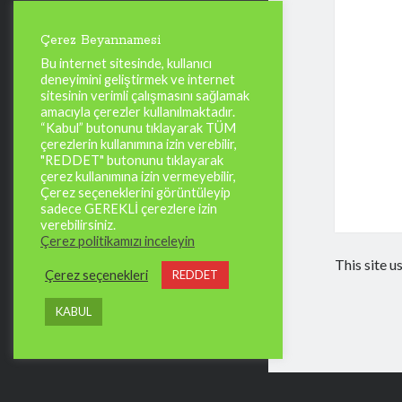
Çerez Beyannamesi
Bu internet sitesinde, kullanıcı
deneyimini geliştirmek ve internet
sitesinin verimli çalışmasını sağlamak
amacıyla çerezler kullanılmaktadır.
“Kabul” butonunu tıklayarak TÜM
çerezlerin kullanımına izin verebilir,
"REDDET" butonunu tıklayarak
çerez kullanımına izin vermeyebilir,
Çerez seçeneklerini görüntüleyip
sadece GEREKLİ çerezlere izin
verebilirsiniz.
Çerez politikamızı inceleyin
This site 
Çerez seçenekleri
REDDET
KABUL