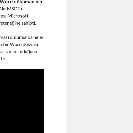
Word dökümanının
l’da(MSDT)
rıca Microsoft
eteneğine sahipti.
olması durumunda neler
ren bir Word dosyası
 bir video olduğunu
te.