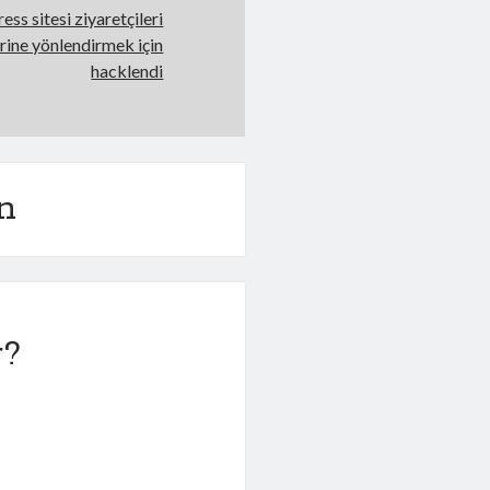
ss sitesi ziyaretçileri
lerine yönlendirmek için
hacklendi
n
r?