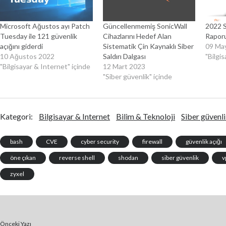
Microsoft Ağustos ayı Patch
Güncellenmemiş SonicWall
2022 S
Tuesday ile 121 güvenlik
Cihazlarını Hedef Alan
Raporu
açığını giderdi
Sistematik Çin Kaynaklı Siber
09 Ma
10 Ağustos 2022
Saldırı Dalgası
"Bilgi
"Bilgisayar & Internet" içinde
12 Mart 2023
"Siber güvenlik" içinde
Kategori:
Bilgisayar & Internet
Bilim & Teknoloji
Siber güvenl
bash
CVE
cyber security
firewall
güvenlik açığı
öne çıkan
reverse shell
shodan
siber güvenlik
v
zyxel
Önceki Yazı