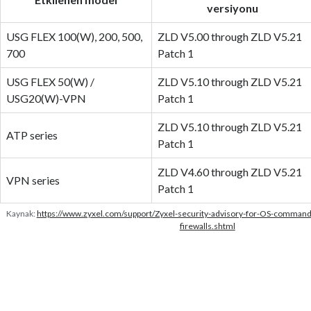
versiyonu
USG FLEX 100(W), 200, 500,
ZLD V5.00 through ZLD V5.21
700
Patch 1
USG FLEX 50(W) /
ZLD V5.10 through ZLD V5.21
USG20(W)-VPN
Patch 1
ZLD V5.10 through ZLD V5.21
ATP series
Patch 1
ZLD V4.60 through ZLD V5.21
VPN series
Patch 1
Kaynak:
https://www.zyxel.com/support/Zyxel-security-advisory-for-OS-command-i
firewalls.shtml