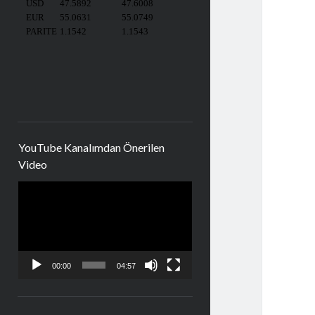
YouTube Kanalımdan Önerilen
Video
Video
oynatıcı
00:00
04:57