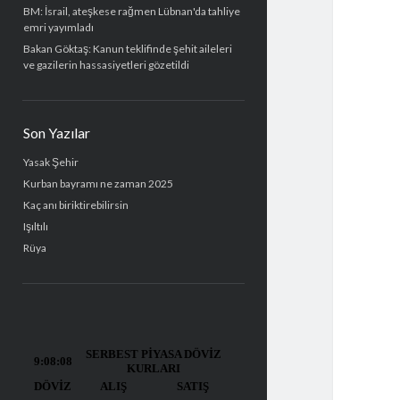
BM: İsrail, ateşkese rağmen Lübnan'da tahliye
emri yayımladı
Bakan Göktaş: Kanun teklifinde şehit aileleri
ve gazilerin hassasiyetleri gözetildi
Son Yazılar
Yasak Şehir
Kurban bayramı ne zaman 2025
Kaç anı biriktirebilirsin
Işıltılı
Rüya