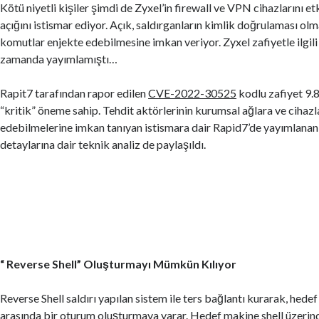
Kötü niyetli kişiler şimdi de Zyxel’in firewall ve VPN cihazlarını et
açığını istismar ediyor. Açık, saldırganların kimlik doğrulaması o
komutlar enjekte edebilmesine imkan veriyor. Zyxel zafiyetle ilgili
zamanda yayımlamıştı…
Rapit7 tarafından rapor edilen
CVE-2022-30525
kodlu zafiyet 9.8
“kritik” öneme sahip. Tehdit aktörlerinin kurumsal ağlara ve cihaz
edebilmelerine imkan tanıyan istismara dair Rapid7’de yayımlana
detaylarına dair teknik analiz de paylaşıldı.
“ Reverse Shell” Oluşturmayı Mümkün Kılıyor
Reverse Shell saldırı yapılan sistem ile ters bağlantı kurarak, hedef
arasında bir oturum oluşturmaya yarar. Hedef makine shell üzerin