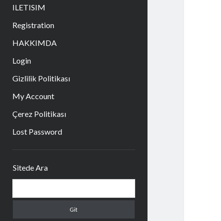
aç
ILETISIM
Registration
HAKKIMDA
Login
Gizlilik Politikası
My Account
Çerez Politikası
Lost Password
Yan
Sitede Ara
Menü
Arama