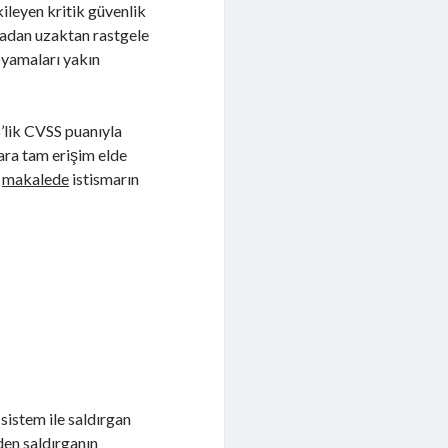
kileyen kritik güvenlik
lmadan uzaktan rastgele
 yamaları yakın
’lik CVSS puanıyla
lara tam erişim elde
n
makalede
istismarın
 sistem ile saldırgan
den saldırganın