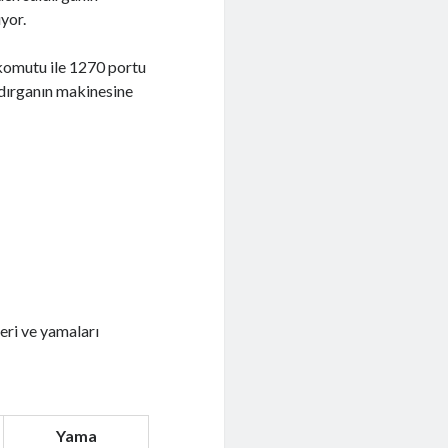
yor.
komutu ile 1270 portu
ldırganın makinesine
eri ve yamaları
Yama