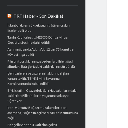
TRTHaber – Son Dakika!
İstanbul'da en yüksek puanla öğrenci alan
liseler belli oldu
Tarihi Kadıkalesi, UNESCO Dünya Mirası
Geçici Listesi'ne dahil edildi
Asrın inşasında Adana'da 12 bin 73 konut ve
köy evi inşa edildi
Filistin topraklarını gasbeden İsrailliler, işgal
altındaki Batı Şeriadaki saldırılarını sürdürdü
Şehit aileleri ve gazilerin haklarına ilişkin
kanun teklifi, TBMM Milli Savunma
Komisyonunda kabul edildi
BM: İsrail'in Gazze'deki Sarı Hat yakınlarındaki
saldırıları Filistinlilerin yaşamını sekteye
uğratıyor
İran: Hürmüz Boğazı müzakereleri son
aşamada, Boğaz'ın açılması ABD'nin tutumuna
bağlı
Bahçelievler'de 4 katlı bina çöktü