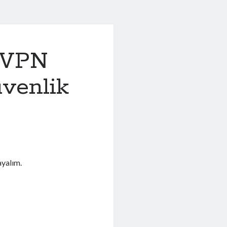
e VPN
üvenlik
ayalım.