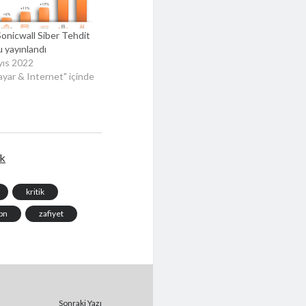
onicwall Siber Tehdit
 yayınlandı
yıs 2022
sayar & Internet" içinde
ik
kritik
pn
zafiyet
Sonraki Yazı