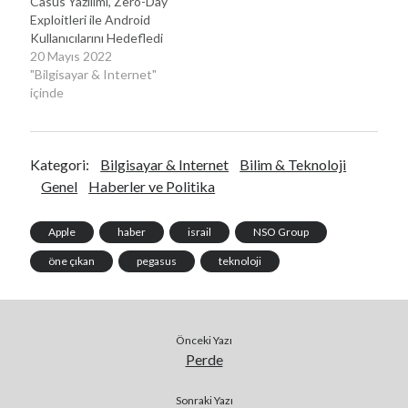
Casus Yazılımı, Zero-Day
Exploitleri ile Android
Kullanıcılarını Hedefledi
20 Mayıs 2022
"Bilgisayar & Internet"
içinde
Kategori:
Bilgisayar & Internet
Bilim & Teknoloji
Genel
Haberler ve Politika
Apple
haber
israil
NSO Group
öne çıkan
pegasus
teknoloji
Önceki Yazı
Perde
Sonraki Yazı