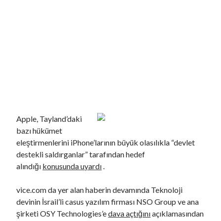
YouTube Kanalımdan Önerilen Video
Apple, Tayland’daki
bazı hükümet
Video
oynatıcı
eleştirmenlerini iPhone’larının büyük olasılıkla “devlet
destekli saldırganlar” tarafından hedef
alındığı
konusunda uyardı
.
vice.com da yer alan haberin devamında Teknoloji
devinin İsrail’li casus yazılım firması NSO Group ve ana
şirketi OSY Technologies’e
dava açtığını
açıklamasından