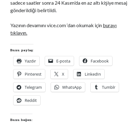
sadece saatler sonra 24 Kasım’da en az altı kişiye mesaj
00:00
04:57
gönderildiği belirtildi.
Yazının devamını vice.com ‘dan okumak için
burayı
Kategoriler
tıklayın.
Kategoriler
Bunu paylaş:
Yazdır
E-posta
Facebook
Pinterest
X
LinkedIn
Telegram
WhatsApp
Tumblr
Reddit
Bunu beğen: