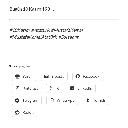
Bugün 10 Kasım 193~ …
00:00
04:57
#10Kasım, #Atatürk, #MustafaKemal,
#MustafaKemalAtatürk, #SolYanım
Kategoriler
Kategoriler
Bunu paylaş:
Yazdır
E-posta
Facebook
Pinterest
X
LinkedIn
Telegram
WhatsApp
Tumblr
Reddit