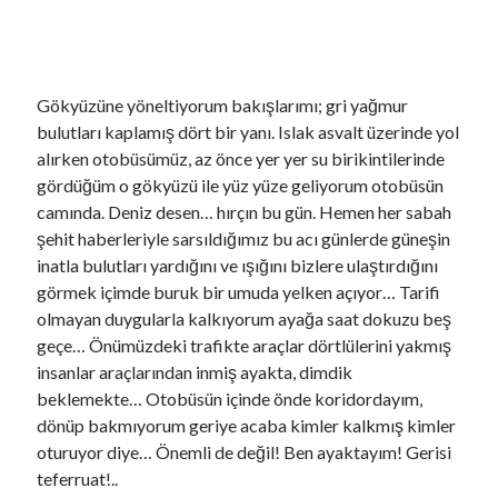
Gökyüzüne yöneltiyorum bakışlarımı; gri yağmur
bulutları kaplamış dört bir yanı. Islak asvalt üzerinde yol
alırken otobüsümüz, az önce yer yer su birikintilerinde
gördüğüm o gökyüzü ile yüz yüze geliyorum otobüsün
camında. Deniz desen… hırçın bu gün. Hemen her sabah
şehit haberleriyle sarsıldığımız bu acı günlerde güneşin
inatla bulutları yardığını ve ışığını bizlere ulaştırdığını
görmek içimde buruk bir umuda yelken açıyor… Tarifi
olmayan duygularla kalkıyorum ayağa saat dokuzu beş
YouTube Kanalımdan Önerilen Video
geçe… Önümüzdeki trafikte araçlar dörtlülerini yakmış
Video
insanlar araçlarından inmiş ayakta, dimdik
oynatıcı
beklemekte… Otobüsün içinde önde koridordayım,
dönüp bakmıyorum geriye acaba kimler kalkmış kimler
oturuyor diye… Önemli de değil! Ben ayaktayım! Gerisi
teferruat!..