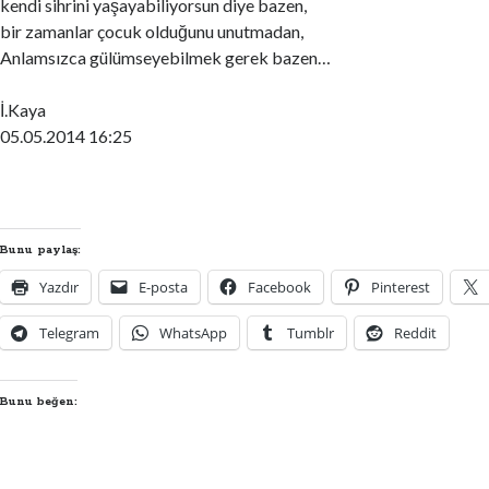
kendi sihrini yaşayabiliyorsun diye bazen,
bir zamanlar çocuk olduğunu unutmadan,
Anlamsızca gülümseyebilmek gerek bazen…
İ.Kaya
05.05.2014 16:25
Bunu paylaş:
Yazdır
E-posta
Facebook
Pinterest
Telegram
WhatsApp
Tumblr
Reddit
Bunu beğen: