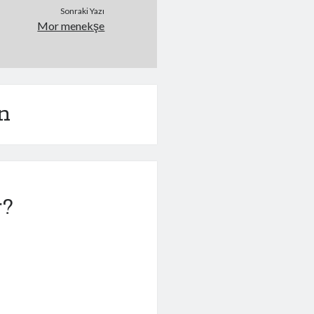
Sonraki Yazı
Mor menekşe
n
r?