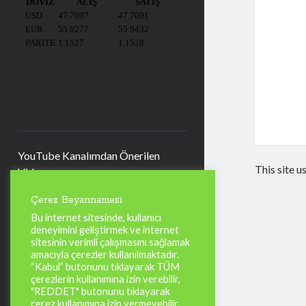
YouTube Kanalımdan Önerilen
This site 
Video
Video
Çerez Beyannamesi
oynatıcı
Bu internet sitesinde, kullanıcı
deneyimini geliştirmek ve internet
sitesinin verimli çalışmasını sağlamak
amacıyla çerezler kullanılmaktadır.
“Kabul” butonunu tıklayarak TÜM
00:00
04:57
çerezlerin kullanımına izin verebilir,
"REDDET" butonunu tıklayarak
çerez kullanımına izin vermeyebilir,