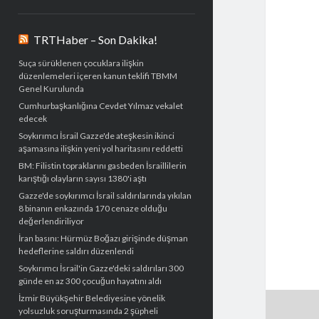
TRTHaber – Son Dakika!
Suça sürüklenen çocuklara ilişkin
düzenlemeleri içeren kanun teklifi TBMM
Genel Kurulunda
Cumhurbaşkanlığına Cevdet Yılmaz vekalet
edecek
Soykırımcı İsrail Gazze'de ateşkesin ikinci
aşamasına ilişkin yeni yol haritasını reddetti
BM: Filistin topraklarını gasbeden İsraillilerin
karıştığı olayların sayısı 1380'i aştı
Gazze'de soykırımcı İsrail saldırılarında yıkılan
8 binanın enkazında 170 cenaze olduğu
değerlendiriliyor
İran basını: Hürmüz Boğazı girişinde düşman
hedeflerine saldırı düzenlendi
Soykırımcı İsrail'in Gazze'deki saldırıları 300
günde en az 300 çocuğun hayatını aldı
İzmir Büyükşehir Belediyesine yönelik
yolsuzluk soruşturmasında 2 şüpheli