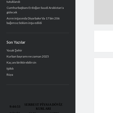
tutuklandı
Cumhurbaşkanı Erdoğan Suudi Arabistan'a
gidecek
Asrın inşasında Diyarbakır'da 17 bin 206
bağımsız bölüm inşa edildi
Son Yazılar
Yasak Şehir
Kurban bayramı ne zaman 2025
Kaç anı biriktirebilirsin
Işıltılı
Rüya