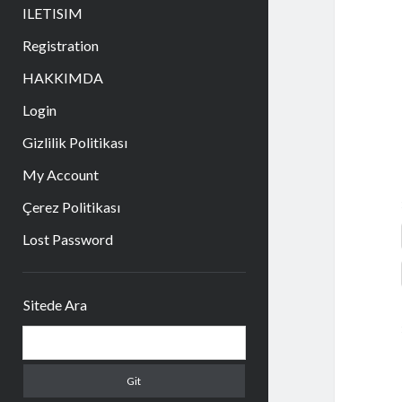
aç
ILETISIM
Registration
HAKKIMDA
Login
Gizlilik Politikası
My Account
Çerez Politikası
Lost Password
Yan
Sitede Ara
Menü
Arama