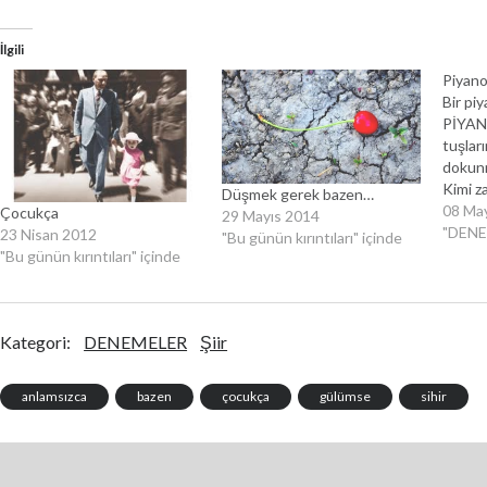
İlgili
Piyan
Bir piy
PİYAN
tuşlar
dokun
Kimi z
Düşmek gerek bazen…
patlay
08 Ma
Çocukça
29 Mayıs 2014
coşkuy
"DENE
23 Nisan 2012
"Bu günün kırıntıları" içinde
belirli
"Bu günün kırıntıları" içinde
tutkuy
dingin
ruhund
hayat 
Kategori:
DENEMELER
Şiir
tuşlar
dolu s
anlamsızca
bazen
çocukça
gülümse
sihir