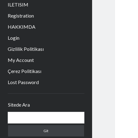
aç
ILETISIM
Registration
HAKKIMDA
Login
Gizlilik Politikası
My Account
Çerez Politikası
Lost Password
Yan
Sitede Ara
Menü
Arama