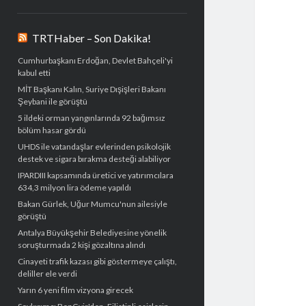
TRTHaber – Son Dakika!
Cumhurbaşkanı Erdoğan, Devlet Bahçeli'yi
kabul etti
MİT Başkanı Kalın, Suriye Dışişleri Bakanı
Şeybani ile görüştü
5 ildeki orman yangınlarında 92 bağımsız
bölüm hasar gördü
UHDS ile vatandaşlar evlerinden psikolojik
destek ve sigara bırakma desteği alabiliyor
IPARDIII kapsamında üretici ve yatırımcılara
634,3 milyon lira ödeme yapıldı
Bakan Gürlek, Uğur Mumcu'nun ailesiyle
görüştü
Antalya Büyükşehir Belediyesine yönelik
soruşturmada 2 kişi gözaltına alındı
Cinayeti trafik kazası gibi göstermeye çalıştı,
deliller ele verdi
Yarın 6 yeni film vizyona girecek