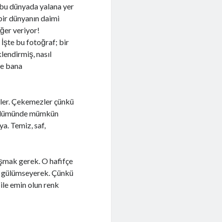
e bu dünyada yalana yer
bir dünyanın daimi
ğer veriyor!
İşte bu fotoğraf; bir
klendirmiş, nasıl
e bana
ler. Çekemezler çünkü
 bölümünde mümkün
. Temiz, saf,
şmak gerek. O hafifçe
a; gülümseyerek. Çünkü
ile emin olun renk