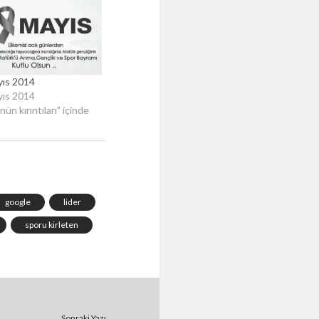
yıs 2014
yıs 2014
ün kırıntıları" içinde
google
lider
sporu kirleten
Sonraki Yazı