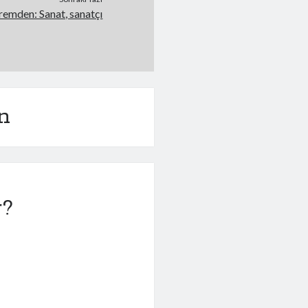
emden: Sanat, sanatçı
n
r?