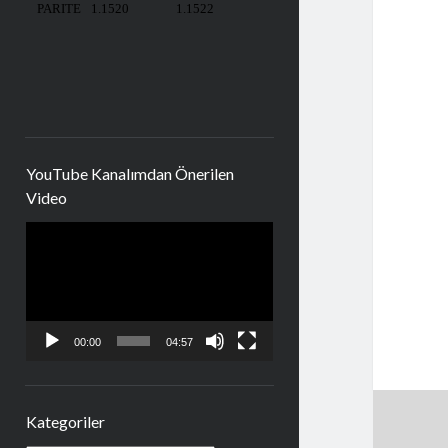
YouTube Kanalımdan Önerilen
Video
Video
oynatıcı
00:00
04:57
Kategoriler