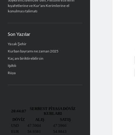
Soykırımcı BenGvir'den, Filistinli esirlerin
kıyafetlerine ve Kur'anı Kerimlerine el
konulması talimatı
Son Yazılar
Yasak Şehir
Kurban bayramı ne zaman 2025
Kaç anı biriktirebilirsin
Işıltılı
Rüya