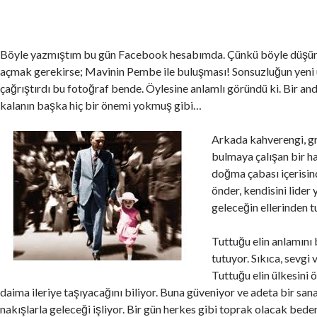
Böyle yazmıştım bu gün Facebook hesabımda. Çünkü böyle düşü
açmak gerekirse; Mavinin Pembe ile buluşması! Sonsuzluğun yeni 
çağrıştırdı bu fotoğraf bende. Öylesine anlamlı göründü ki. Bir and
kalanın başka hiç bir önemi yokmuş gibi…
Arkada kahverengi, gr
bulmaya çalışan bir h
doğma çabası içerisin
önder, kendisini lider
geleceğin ellerinden
Tuttuğu elin anlamını 
tutuyor. Sıkıca, sevgi 
Tuttuğu elin ülkesini 
daima ileriye taşıyacağını biliyor. Buna güveniyor ve adeta bir sana
nakışlarla geleceği işliyor. Bir gün herkes gibi toprak olacak bed