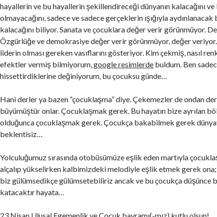
hayallerin ve bu hayallerin şekillendireceği dünyanın kalacağını v
olmayacağını, sadece ve sadece gerçeklerin ışığıyla aydınlanacak 
kalacağını biliyor. Sanata ve çocuklara değer verir görünmüyor. De
Özgürlüğe ve demokrasiye değer verir görünmüyor, değer veriyor. 
liderin olması gereken vasıflarını gösteriyor. Kim çekmiş, nasıl ren
efektler vermiş bilmiyorum,
google resimlerde
buldum. Ben sadec
hissettirdiklerine değiniyorum, bu çocuksu günde…
Hani derler ya bazen “çocuklaşma” diye. Çekemezler de ondan der
büyümüştür onlar. Çocuklaşmak gerek. Bu hayatın bize ayrılan
olduğunca çocuklaşmak gerek. Çocukça bakabilmek gerek dünyaya
beklentisiz…
Yolculuğumuz sırasında otobüsümüze eşlik eden martıyla çocukla
alçalıp yükselirken kalbimizdeki melodiyle eşlik etmek gerek on
biz gülümsedikçe gülümsetebiliriz ancak ve bu çocukça düşünce b
katacaktır hayata…
23 Nisan Ulusal Egemenlik ve Çocuk bayramı(-mız) kutlu olsun!