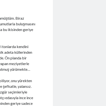
nmüştüm. Biraz
umutlarla buluşmasını
a bu ikisinden geriye
i tonlarda kendini
alk adeta küllerinden
de. Ön planda bir
 yapan meziyetlerle
 tutmuş yürümekte…
biliyor, onu yürekten
ve şefkatle, yalansız.
özgür seçimleriyle
tçı edasıyla ince ince
eninden geriye sadece