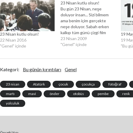
23 Nisan kutlu olsun!
Bu gün 23 Nisan, neşe
doluyor insan... Sizi bilmem
ama benim içim gerçekte
neşe doluyor. Sabah erken
kalkıp tüm günü çizgi film
23 Nisan kutlu olsun!
19 Ma
izleyerek geçirmek istiyorum
23 Nisan 2009
22 Nisan 2016
19 Ma
:)) Benim gibi çocuk ruhlu
"Genel" içinde
"Genel" içinde
"Bu gün
insanlar için muhteşem bir
gün bu gün. Atamızın bize
bıraktığı, bizden de
geleceğimize taşımamızı
Kategori:
Bu günün kırıntıları
Genel
istediği bu günü en çocuksu
duygularla…
23 nisan
Atatürk
çocuk
çocukça
fotoğraf
martı
mavi
önder
otobüs
pembe
renk
yolculuk
Önceki Yazı