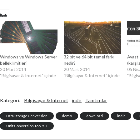
İlgili
Windows ve Windows Server
32 bit ve 64 bit temel farkı
Avast 
bellek limitleri
nedir?
(karşıl
20 Mart 2014
20 Mart 2014
05 Ni
"Bilgisayar & Internet" içinde
"Bilgisayar & Internet" içinde
"Bilgi
Kategori:
Bilgisayar & Internet
indir
Tanıtımlar
Data Storage Cenversion
demo
download
indir
Unit Conversion Tool 5.1