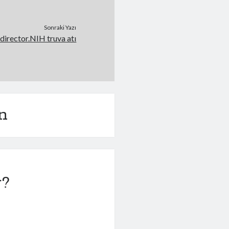
Sonraki Yazı
edirector.NIH truva atı
n
r?