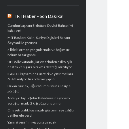
TRTHaber – Son Dakika!
Cumhurbaşkanı Erdoğan, Devlet Bahçeli'yi
kabul etti
MİT Başkanı Kalın, Suriye Dışişleri Bakanı
Şeybani ile görüştü
5 ildeki orman yangınlarında 92 bağımsız
bölüm hasar gördü
UHDS ile vatandaşlar evlerinden psikolojik
destek ve sigara bırakma desteği alabiliyor
IPARDIII kapsamında üretici ve yatırımcılara
634,3 milyon lira ödeme yapıldı
Bakan Gürlek, Uğur Mumcu'nun ailesiyle
görüştü
Antalya Büyükşehir Belediyesine yönelik
soruşturmada 2 kişi gözaltına alındı
Cinayeti trafik kazası gibi göstermeye çalıştı,
deliller ele verdi
Yarın 6 yeni film vizyona girecek