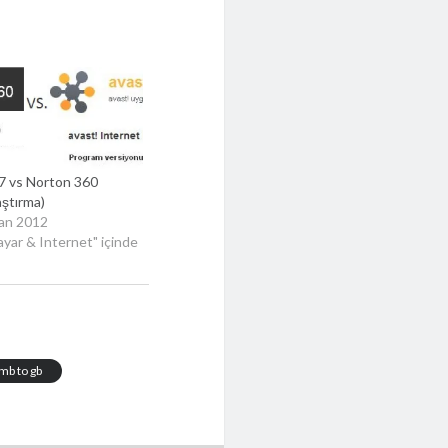
7 vs Norton 360
aştırma)
san 2012
sayar & Internet" içinde
mb to gb