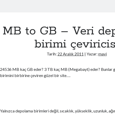
MB to GB – Veri de
birimi çeviricis
Tarih:
22 Aralık 2011
| Yazar:
mavi
24536 MB kaç GB eder? 3 TB kaç MB (Megabayt) eder? Bunlar g
birimini birbirine çeviren güzel bir site….
Yalnızca depolama birimleri değil, sıcaklık, yükseklik, uzunluk, ağı