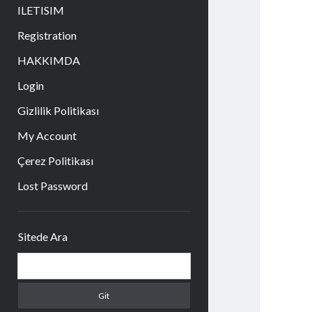
aç
ILETISIM
Registration
HAKKIMDA
Login
Gizlilik Politikası
My Account
Çerez Politikası
Lost Password
Yan
Sitede Ara
Menü
Arama