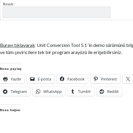
Result:
Burayı tıklayarak
Unit Conversion Tool 5.1 ‘in demo sürümünü bilgi
ve tüm çeviricilere tek bir program arayüzü ile erişebilirsiniz.
Bunu paylaş:
Yazdır
E-posta
Facebook
Pinterest
Telegram
WhatsApp
Tumblr
Reddit
Bunu beğen: