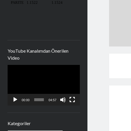
YouTube Kanalımdan Önerilen
Video
Video
oynatıcı
00:00
04:57
Kategoriler