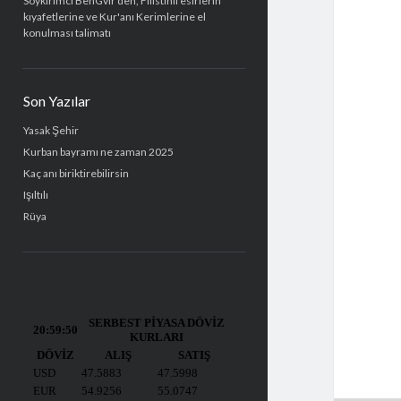
Soykırımcı BenGvir'den, Filistinli esirlerin
kıyafetlerine ve Kur'anı Kerimlerine el
konulması talimatı
Son Yazılar
Yasak Şehir
Kurban bayramı ne zaman 2025
Kaç anı biriktirebilirsin
Işıltılı
Rüya