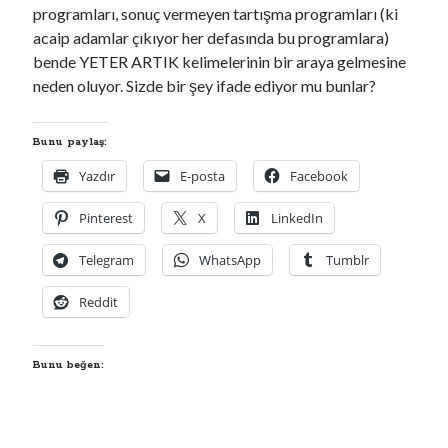
programları, sonuç vermeyen tartışma programları (ki
acaip adamlar çıkıyor her defasında bu programlara)
00:00
04:57
bende YETER ARTIK kelimelerinin bir araya gelmesine
neden oluyor. Sizde bir şey ifade ediyor mu bunlar?
Kategoriler
Bunu paylaş:
Kategoriler
Yazdır
E-posta
Facebook
Pinterest
X
LinkedIn
Telegram
WhatsApp
Tumblr
Reddit
Bunu beğen: