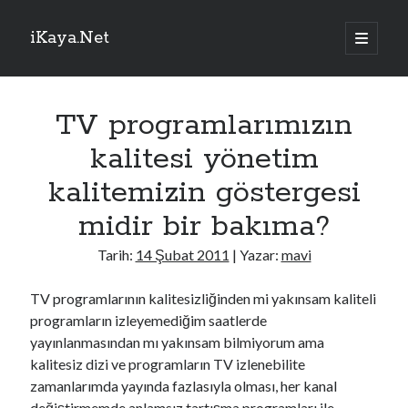
iKaya.Net
ana
menüyü
Yan
aç
Sitede Ara
Menü
TV programlarımızın
Arama
kalitesi yönetim
kalitemizin göstergesi
midir bir bakıma?
TRTHaber – Son Dakika!
Tarih:
14 Şubat 2011
| Yazar:
mavi
Pakistan Başbakanı Şerif, Mekke Ortak Savunma Anlaşması'nı
imzalamaktan onur duyduğunu belirtti
TV programlarının kalitesizliğinden mi yakınsam kaliteli
HAYAT 112 Acil uygulaması için kamu spotu yayınlandı
programların izleyemediğim saatlerde
Bakan Kacır: Türk bilim insanları 10 Antarktika, 6 Arktik bilim seferi
yayınlanmasından mı yakınsam bilmiyorum ama
gerçekleştirdi
kalitesiz dizi ve programların TV izlenebilite
Asrın inşasında Elazığ'da 14 bin 894 bağımsız bölüm inşa edildi
zamanlarımda yayında fazlasıyla olması, her kanal
Türkiye'nin özgün havacılık motoru geliştirme yetenekleri aynı çatı
altında toplanıyor
değiştirmemde anlamsız tartışma programları ile