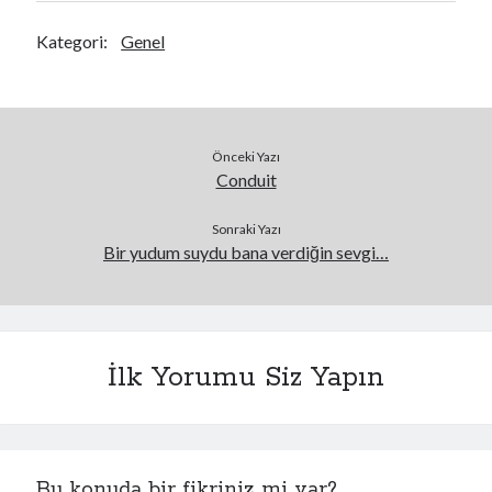
bir şarkı söylüyordu...
Kategori:
Genel
İzlediğim bir dizi değil,
sadece rastlarsam bazen
bakıyordum diziye. O gün
de…
Önceki Yazı
Conduit
Sonraki Yazı
Bir yudum suydu bana verdiğin sevgi…
İlk Yorumu Siz Yapın
Bu konuda bir fikriniz mi var?