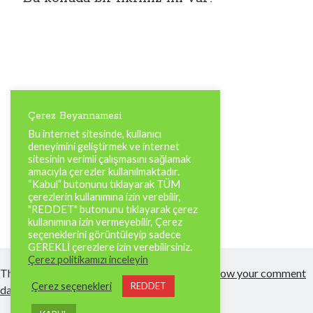
Çerez Beyannamesi
Bu internet sitesinde, kullanıcı
deneyimini geliştirmek ve internet
sitesinin verimli çalışmasını sağlamak
amacıyla çerezler kullanılmaktadır.
“Kabul” butonunu tıklayarak TÜM
çerezlerin kullanımına izin verebilir,
"REDDET" butonunu tıklayarak çerez
kullanımına izin vermeyebilir, Çerez
seçeneklerini görüntüleyip sadece
GEREKLİ çerezlere izin verebilirsiniz.
Çerez politikamızı inceleyin
This site uses Akismet to reduce spam.
Learn how your comment
Çerez seçenekleri
REDDET
data is processed.