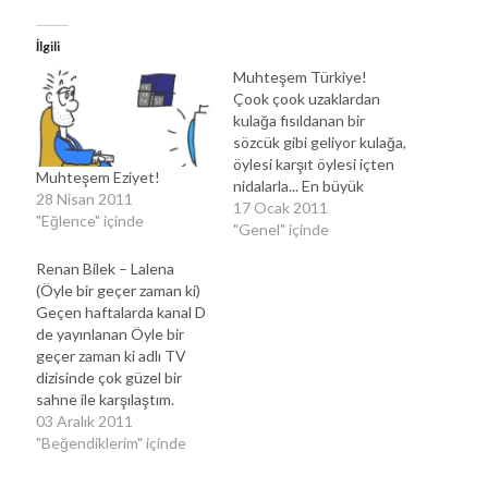
İlgili
Muhteşem Türkiye!
Çook çook uzaklardan
kulağa fısıldanan bir
sözcük gibi geliyor kulağa,
öylesi karşıt öylesi içten
Muhteşem Eziyet!
nidalarla... En büyük
28 Nisan 2011
temenni belki muhteşem
17 Ocak 2011
"Eğlence" içinde
olmak herkesin kendisiyle
"Genel" içinde
ilgili. Öyle ki başkalarının
Renan Bilek – Lalena
muhteşem oluşunu
(Öyle bir geçer zaman ki)
çekemiyoruz bile. Peki
Geçen haftalarda kanal D
mümkün mü ki
de yayınlanan Öyle bir
muhteşemlik! Nedir ki?
geçer zaman ki adlı TV
Kime göredir ki? Son
dizisinde çok güzel bir
günlerde bir TV dizisi
sahne ile karşılaştım.
meşgul eder oldu
Dizinin 50. bölümünde
03 Aralık 2011
muhteşem…
dizideki adıyla Renan Bilek
"Beğendiklerim" içinde
gitarıyla Deep Purple dan
çok güzel ve unutulmaz