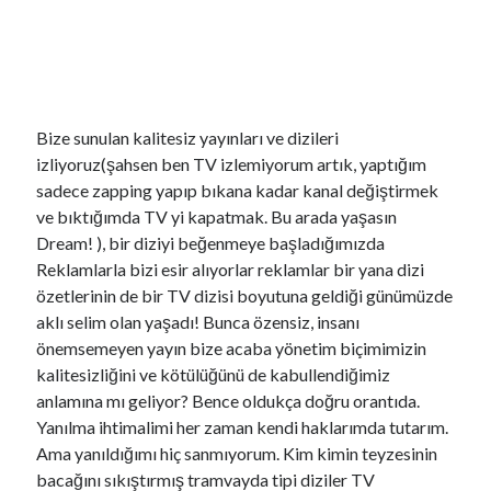
Bize sunulan kalitesiz yayınları ve dizileri
izliyoruz(şahsen ben TV izlemiyorum artık, yaptığım
sadece zapping yapıp bıkana kadar kanal değiştirmek
ve bıktığımda TV yi kapatmak. Bu arada yaşasın
Dream! ), bir diziyi beğenmeye başladığımızda
Reklamlarla bizi esir alıyorlar reklamlar bir yana dizi
özetlerinin de bir TV dizisi boyutuna geldiği günümüzde
YouTube Kanalımdan Önerilen Video
aklı selim olan yaşadı! Bunca özensiz, insanı
Video
önemsemeyen yayın bize acaba yönetim biçimimizin
oynatıcı
kalitesizliğini ve kötülüğünü de kabullendiğimiz
anlamına mı geliyor? Bence oldukça doğru orantıda.
Yanılma ihtimalimi her zaman kendi haklarımda tutarım.
Ama yanıldığımı hiç sanmıyorum. Kim kimin teyzesinin
bacağını sıkıştırmış tramvayda tipi diziler TV