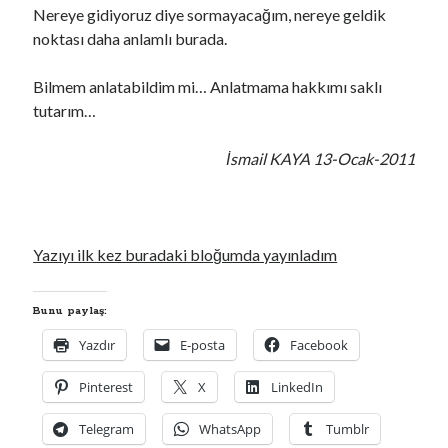
Nereye gidiyoruz diye sormayacağım, nereye geldik
noktası daha anlamlı burada.
Bilmem anlatabildim mi… Anlatmama hakkımı saklı
tutarım…
İsmail KAYA 13-Ocak-2011
Yazıyı ilk kez buradaki bloğumda yayınladım
Bunu paylaş:
Yazdır
E-posta
Facebook
Pinterest
X
LinkedIn
Telegram
WhatsApp
Tumblr