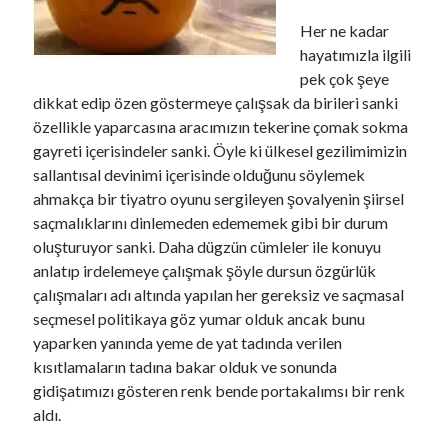
Her ne kadar
hayatımızla ilgili
pek çok şeye
00:00
04:57
dikkat edip özen göstermeye çalışsak da birileri sanki
özellikle yaparcasına aracımızın tekerine çomak sokma
gayreti içerisindeler sanki. Öyle ki ülkesel gezilimimizin
sallantısal devinimi içerisinde olduğunu söylemek
Kategoriler
ahmakça bir tiyatro oyunu sergileyen şovalyenin şiirsel
Kategoriler
saçmalıklarını dinlemeden edememek gibi bir durum
oluşturuyor sanki. Daha dügzün cümleler ile konuyu
anlatıp irdelemeye çalışmak şöyle dursun özgürlük
çalışmaları adı altında yapılan her gereksiz ve saçmasal
seçmesel politikaya göz yumar olduk ancak bunu
yaparken yanında yeme de yat tadında verilen
kısıtlamaların tadına bakar olduk ve sonunda
gidişatımızı gösteren renk bende portakalımsı bir renk
aldı.