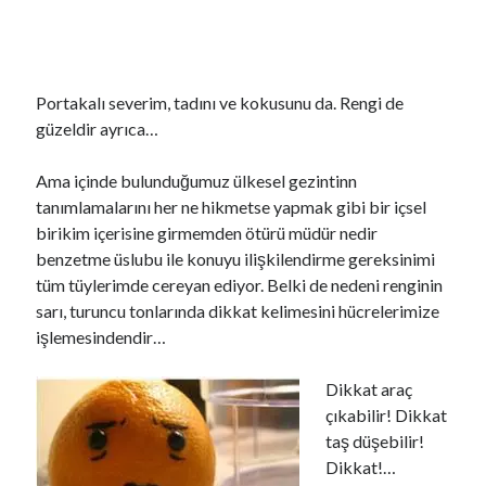
Portakalı severim, tadını ve kokusunu da. Rengi de
güzeldir ayrıca…
Ama içinde bulunduğumuz ülkesel gezintinn
tanımlamalarını her ne hikmetse yapmak gibi bir içsel
birikim içerisine girmemden ötürü müdür nedir
benzetme üslubu ile konuyu ilişkilendirme gereksinimi
tüm tüylerimde cereyan ediyor. Belki de nedeni renginin
sarı, turuncu tonlarında dikkat kelimesini hücrelerimize
işlemesindendir…
YouTube Kanalımdan Önerilen Video
Dikkat araç
Video
oynatıcı
çıkabilir! Dikkat
taş düşebilir!
Dikkat!…