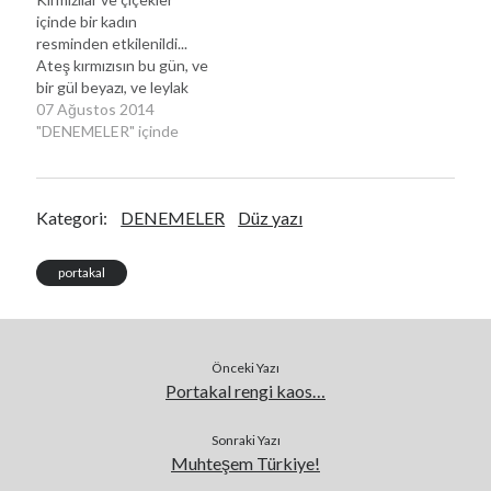
içinde bir kadın
resminden etkilenildi...
Ateş kırmızısın bu gün, ve
bir gül beyazı, ve leylak
rengi ruhun, omuzlarında
07 Ağustos 2014
gün ışığı.. Portakal
"DENEMELER" içinde
çiçekleri kokuyor,
rengarenk çiçek bahçen,
baharın taze nefesi gibi,
Kategori:
DENEMELER
Düz yazı
kokunu içime
çekiyorken...İ.Kaya
07.08.2014 11:04
portakal
Önceki Yazı
Portakal rengi kaos…
Sonraki Yazı
Muhteşem Türkiye!