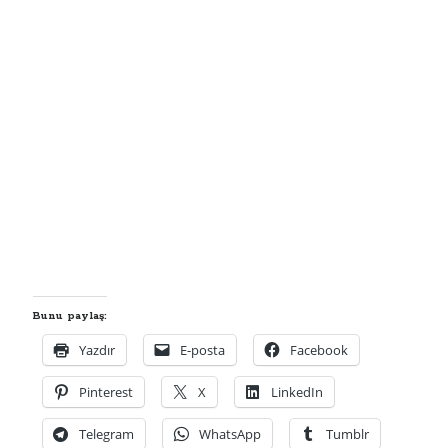
Afyonkarahisar'da yolcu otobüsü kamyonete çarptı: 1 ölü, 15 yaralı
Hattuşa'nın 8 bin yıllık geçmişini 5 ülkeden 55 bilim insanı araştırıyor
Uzaya ayrılan ARGE bütçesi 107 kat arttı
Son Yazılar
Yasak Şehir
Kurban bayramı ne zaman 2025
Kaç anı biriktirebilirsin
Işıltılı
Rüya
Bunu paylaş:
Yazdır
E-posta
Facebook
Pinterest
X
LinkedIn
Telegram
WhatsApp
Tumblr