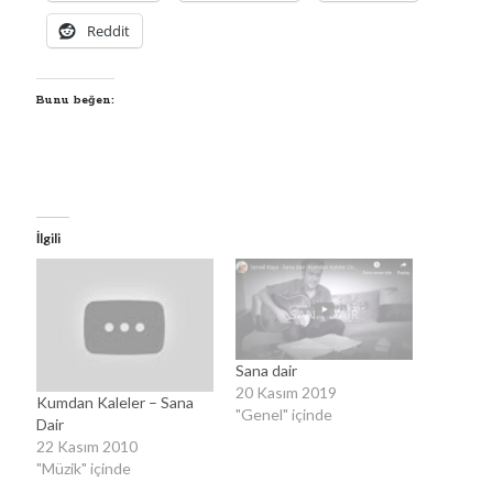
Reddit
Bunu beğen:
YouTube Kanalımdan Önerilen Video
İlgili
Video
oynatıcı
Sana dair
20 Kasım 2019
Kumdan Kaleler – Sana
"Genel" içinde
Dair
22 Kasım 2010
00:00
04:57
"Müzik" içinde