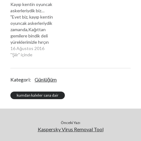
Kayıp kentin oyuncak
askerleriydik biz…
Kategoriler
"Evet biz, kayıp kentin
oyuncak askerleriydik
Kategoriler
zamanda,Kağıttan
gemilere bindik deli
yüreklerimizle hırçın
okyanuslarda,"İsmail
16 Ağustos 2016
KAYA KAYIP KENTİN
"Şiir" içinde
OYUNCAK
ASKERLERİYDİK BİZBiz
kayıp kentin oyuncak
Kategori:
Günlüğüm
askerleriydik olsa
olsa,Kumdan kaleler
yapardık yarım kalan
kumdan kaleler sana dair
umutlarla,Yıldızları izlerdik
saatlerce zaman akarken
gökte bulutlarla,Görenler
deli derdi, ruhumuz ay
Önceki Yazı
ışığıyla raks ederken
Kaspersky Virus Removal Tool
dalgalarda.Ve biz kayıp
kentin oyuncak