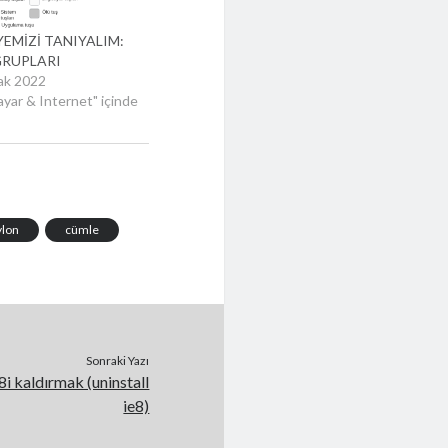
EMİZİ TANIYALIM:
GRUPLARI
ak 2022
sayar & Internet" içinde
ylon
cümle
Sonraki Yazı
8i kaldırmak (uninstall
ie8)