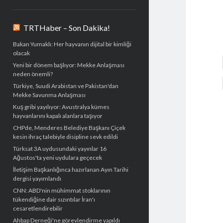
TRTHaber – Son Dakika!
Bakan Yumaklı: Her hayvanın dijital bir kimliği
olacak
Yeni bir dönem başlıyor: Mekke Anlaşması
neden önemli?
Türkiye, Suudi Arabistan ve Pakistan'dan
Mekke Savunma Anlaşması
Kuş gribi yayılıyor: Avustralya kümes
hayvanlarını kapalı alanlara taşıyor
CHPde, Menderes Belediye Başkanı Çiçek
kesin ihraç talebiyle disipline sevk edildi
Türksat 3A uydusundaki yayınlar 16
Ağustos'ta yeni uydulara geçecek
İletişim Başkanlığınca hazırlanan Ayın Tarihi
dergisi yayımlandı
CNN: ABD'nin mühimmat stoklarının
tükendiğine dair sızıntılar İran'ı
cesaretlendirebilir
Ahbap Derneği'ne görevlendirme yapıldı