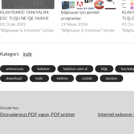
KLAVYEMİZİ TANIYALIM:
Bilgisayar için gerekli
KLAVY
ESC TUŞU NE İŞE YARAR
programlar
TUŞ 
01 Ocak 2022
19 Nisan 2016
01 Oc
"Bilgisayar & Internet" içinde
"Bilgisayar & Internet" içinde
"Bilgi
Kategori:
indir
animasyon
babylon
babylon satın al
bilgi
buy bab
download
indir
kelime
sözlük
tanıtım
Önceki Yazı
Dosyalarınızı PDF yapın, PDF printer
Internet exlporer 