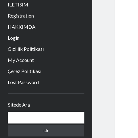
aç
ILETISIM
Registration
HAKKIMDA
Login
Gizlilik Politikası
My Account
Çerez Politikası
Lost Password
Yan
Sitede Ara
Menü
Arama