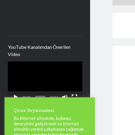
YouTube Kanalımdan Önerilen
Video
Video
oynatıcı
00:00
04:57
Çerez Beyannamesi
Bu internet sitesinde, kullanıcı
Kategoriler
deneyimini geliştirmek ve internet
sitesinin verimli çalışmasını sağlamak
Kategoriler
amacıyla çerezler kullanılmaktadır.