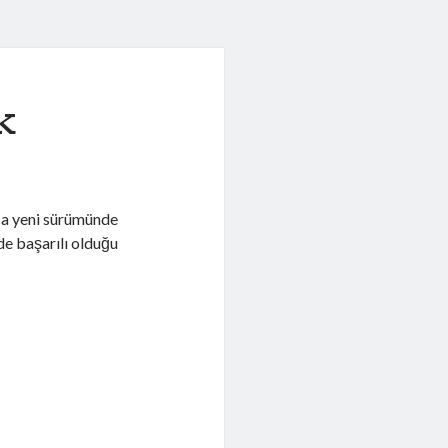
k
ıca yeni sürümünde
de başarılı olduğu