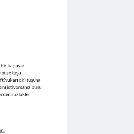
bir kaç ayar
 mouse tuşu
t(yukarı ok) tuşuna
sını istiyorsanız bunu
lerden sözlükler
ın.