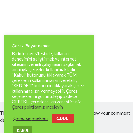
Çerez Beyannamesi
Bu internet sitesinde, kullanıcı
deneyimini geliştirmek ve internet
sitesinin verimli çalışmasını sağlamak
amacıyla çerezler kullanılmaktadır.
“Kabul” butonunu tıklayarak TÜM
çerezlerin kullanımına izin verebilir,
"REDDET" butonunu tıklayarak çerez
kullanımına izin vermeyebilir, Çerez
seçeneklerini görüntüleyip sadece
GEREKLİ çerezlere izin verebilirsiniz.
Çerez politikamızı inceleyin
This site uses Akismet to reduce spam.
Learn how your comment
Çerez seçenekleri
REDDET
data is processed.
KABUL