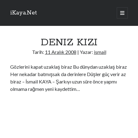
iKaya.Net
ana
menüyü
Yan
aç
Sitede Ara
Menü
DENIZ KIZI
Arama
Tarih:
11 Aralık 2008
| Yazar:
ismail
Gözlerini kapat uzaklaş biraz Bu dünydan uzaklaş biraz
Her nekadar batmışsak da derinlere Düşler güç verir az
TRTHaber – Son Dakika!
biraz – İsmail KAYA – Şarkıyı uzun süre önce yapmı
olmama rağmen yeni kaydettim…
Suça sürüklenen çocuklara ilişkin düzenlemeleri içeren kanun teklifi
TBMM Genel Kurulunda
Cumhurbaşkanlığına Cevdet Yılmaz vekalet edecek
Soykırımcı İsrail Gazze'de ateşkesin ikinci aşamasına ilişkin yeni yol
haritasını reddetti
BM: Filistin topraklarını gasbeden İsraillilerin karıştığı olayların sayısı
1380'i aştı
Gazze'de soykırımcı İsrail saldırılarında yıkılan 8 binanın enkazında 170