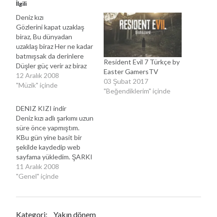
İlgili
Deniz kızı
Gözlerini kapat uzaklaş
biraz, Bu dünyadan
uzaklaş biraz Her ne kadar
batmışsak da derinlere
Resident Evil 7 Türkçe by
Düşler güç verir az biraz
Easter GamersTV
Kırgınlıkları nuttum ben
12 Aralık 2008
03 Şubat 2017
Eski defteri kapat da gel
"Müzik" içinde
"Beğendiklerim" içinde
O ilk gördüğüm gibi Deniz
kızı olarak gel Ellerini uzat
DENIZ KIZI indir
dokun yıldızlara Bir an
Deniz kızı adlı şarkımı uzun
olsun konuş onlarla
süre önce yapmıştım.
Göreceksin hç de zor
KBu gün yine basit bir
değil Kanat…
şekilde kaydedip web
sayfama yükledim. ŞARKI
GEÇİCİ OLARAK
11 Aralık 2008
KALDIRILMIŞTIR!
"Genel" içinde
Şarkıyı indirmek için şifre
burada Şarkıyı buradan
indirebilirsiniz:
Kategori:
Yakın dönem
http://www.savefile.com/