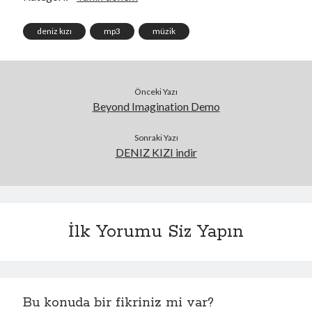
files/1925869
deniz kızı
mp3
müzik
Önceki Yazı
Beyond Imagination Demo
Sonraki Yazı
DENIZ KIZI indir
İlk Yorumu Siz Yapın
Bu konuda bir fikriniz mi var?