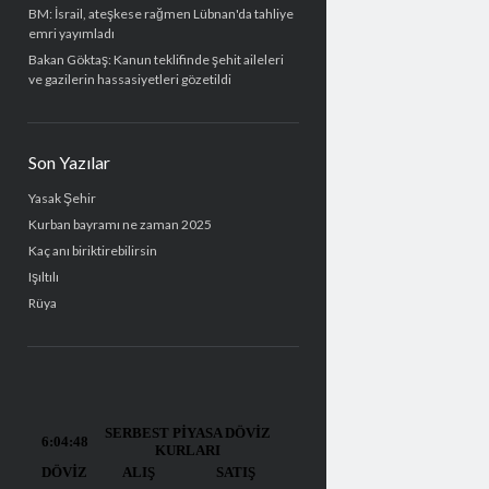
BM: İsrail, ateşkese rağmen Lübnan'da tahliye
emri yayımladı
Bakan Göktaş: Kanun teklifinde şehit aileleri
ve gazilerin hassasiyetleri gözetildi
Son Yazılar
Yasak Şehir
Kurban bayramı ne zaman 2025
Kaç anı biriktirebilirsin
Işıltılı
Rüya