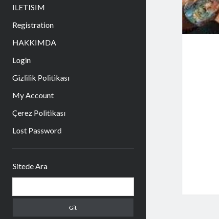
aç
ILETISIM
Registration
HAKKIMDA
Login
Gizlilik Politikası
My Account
Çerez Politikası
Lost Password
Yan
Sitede Ara
Menü
Arama