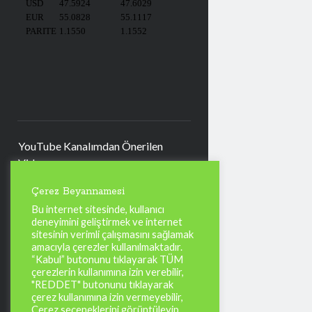
YouTube Kanalımdan Önerilen
Video
Video
Çerez Beyannamesi
oynatıcı
Bu internet sitesinde, kullanıcı
deneyimini geliştirmek ve internet
sitesinin verimli çalışmasını sağlamak
amacıyla çerezler kullanılmaktadır.
“Kabul” butonunu tıklayarak TÜM
00:00
04:57
çerezlerin kullanımına izin verebilir,
"REDDET" butonunu tıklayarak
çerez kullanımına izin vermeyebilir,
Çerez seçeneklerini görüntüleyip