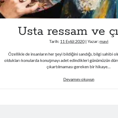
Usta ressam ve çı
Tarih:
11 Eylül 2020
| Yazar:
mavi
Özellikle de insanların her şeyi bildiğini sandığı, bilgi sahibi o
oldukları konularda konuşmayı adet edindikleri günümüzün düny
çıkartılmaması gereken bir hikaye…
Usta
Devamını okuyun
ressam
ve
çırağı