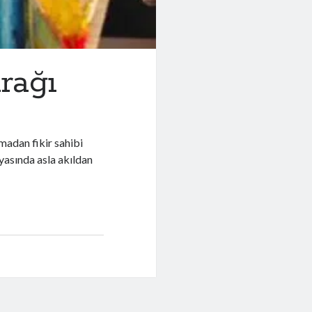
rağı
lmadan fikir sahibi
asında asla akıldan