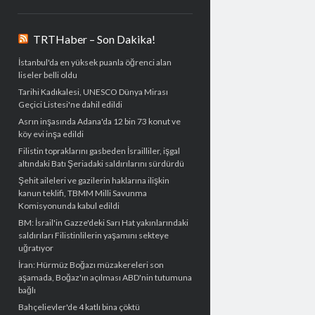
TRTHaber – Son Dakika!
İstanbul'da en yüksek puanla öğrenci alan
liseler belli oldu
Tarihi Kadıkalesi, UNESCO Dünya Mirası
Geçici Listesi'ne dahil edildi
Asrın inşasında Adana'da 12 bin 73 konut ve
köy evi inşa edildi
Filistin topraklarını gasbeden İsrailliler, işgal
altındaki Batı Şeriadaki saldırılarını sürdürdü
Şehit aileleri ve gazilerin haklarına ilişkin
kanun teklifi, TBMM Milli Savunma
Komisyonunda kabul edildi
BM: İsrail'in Gazze'deki Sarı Hat yakınlarındaki
saldırıları Filistinlilerin yaşamını sekteye
uğratıyor
İran: Hürmüz Boğazı müzakereleri son
aşamada, Boğaz'ın açılması ABD'nin tutumuna
bağlı
Bahçelievler'de 4 katlı bina çöktü