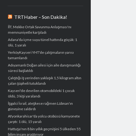
TRTHaber – Son Dakika!
İİT, Mekke Ortak Savunma Anlaşması'nı
memnuniyetle karşıladı
Adana'da içme suyu tünel hattında göçük: 1
ölü, 1 yaralı
YerköyKayseri YHT'de çalışmaların yarısı
tamamlandı
Adıyamanlı Doğan ailesi için aile danışmanlığı
süreci başlatıldı
Çalıştığı iş yerinden yaklaşık 1,5 kilogram altın
çalan şüpheli tutuklandı
Kayseri'de devrilen otomobildeki 1 çocuk
öldü, 3 kişi yaralandı
İşgalci İsrail, ateşkese rağmen Lübnan'ın
güneyine saldırdı
Afyonkarahisar'da yolcu otobüsü kamyonete
çarptı: 1 ölü, 15 yaralı
Hattuşa'nın 8 bin yıllık geçmişini 5 ülkeden 55
bilim insanı araştırıyor