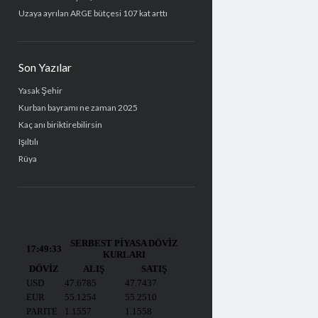
Uzaya ayrılan ARGE bütçesi 107 kat arttı
Son Yazılar
Yasak Şehir
Kurban bayramı ne zaman 2025
Kaç anı biriktirebilirsin
Işıltılı
Rüya