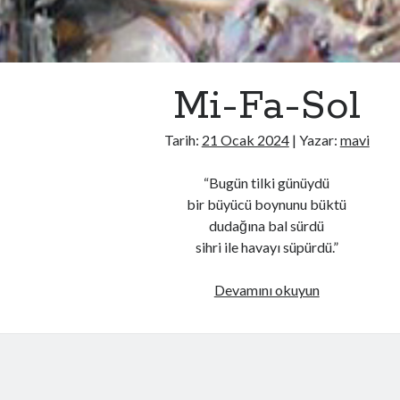
Mi-Fa-Sol
Tarih:
21 Ocak 2024
| Yazar:
mavi
“Bugün tilki günüydü
bir büyücü boynunu büktü
dudağına bal sürdü
sihri ile havayı süpürdü.”
Mi-
Devamını okuyun
Fa-
Sol