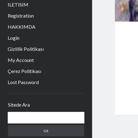
aç
ILETISIM
Registration
HAKKIMDA
Login
Gizlilik Politikası
My Account
Çerez Politikası
Lost Password
Yan
Sitede Ara
Menü
Arama