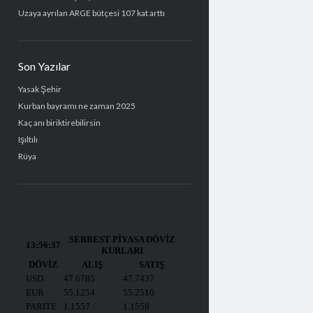
Uzaya ayrılan ARGE bütçesi 107 kat arttı
Son Yazılar
Yasak Şehir
Kurban bayramı ne zaman 2025
Kaç anı biriktirebilirsin
Işıltılı
Rüya