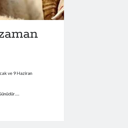
 zaman
cak ve 9 Haziran
 Günüdür….