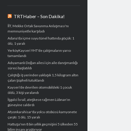
TRTHaber – Son Dakika!
İİT, Mekke Ortak Savunma Anlaşması'nı
memnuniyetle karşıladı
Adana'da içme suyu tünel hattında göçük: 1
ölü, 1 yaralı
YerköyKayseri YHT'de çalışmaların yarısı
tamamlandı
Adıyamanlı Doğan ailesi için aile danışmanlığı
süreci başlatıldı
Çalıştığı iş yerinden yaklaşık 1,5 kilogram altın
çalan şüpheli tutuklandı
Kayseri'de devrilen otomobildeki 1 çocuk
öldü, 3 kişi yaralandı
İşgalci İsrail, ateşkese rağmen Lübnan'ın
güneyine saldırdı
Afyonkarahisar'da yolcu otobüsü kamyonete
çarptı: 1 ölü, 15 yaralı
Hattuşa'nın 8 bin yıllık geçmişini 5 ülkeden 55
bilim insanı araştırıyor