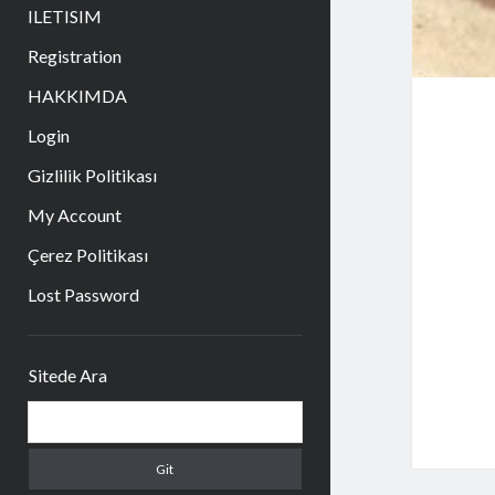
aç
ILETISIM
Registration
HAKKIMDA
Login
Gizlilik Politikası
My Account
Çerez Politikası
Lost Password
Yan
Sitede Ara
Menü
Arama