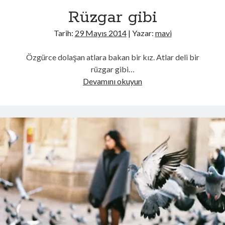
cenaze olduğu değerlendiriliyor
Rüzgar gibi
İran basını: Hürmüz Boğazı girişinde düşman hedeflerine saldırı
düzenlendi
Tarih:
29 Mayıs 2014
| Yazar:
mavi
Soykırımcı İsrail'in Gazze'deki saldırıları 300 günde en az 300 çocuğun
hayatını aldı
Özgürce dolaşan atlara bakan bir kız. Atlar deli bir
İzmir Büyükşehir Belediyesine yönelik yolsuzluk soruşturmasında 2
rüzgar gibi…
şüpheli tutuklandı
Rüzgar
Devamını okuyun
Cumhurbaşkanı Erdoğan Suudi Arabistan'a gidecek
gibi
Asrın inşasında Diyarbakır'da 17 bin 206 bağımsız bölüm inşa edildi
Son Yazılar
Yasak Şehir
Kurban bayramı ne zaman 2025
Kaç anı biriktirebilirsin
Işıltılı
Rüya