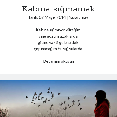
Afyonkarahisar'da yolcu otobüsü kamyonete çarptı: 1 ölü, 15 yaralı
Kabına sığmamak
Hattuşa'nın 8 bin yıllık geçmişini 5 ülkeden 55 bilim insanı araştırıyor
Uzaya ayrılan ARGE bütçesi 107 kat arttı
Tarih:
07 Mayıs 2014
| Yazar:
mavi
Kabına sığmıyor yüreğim,
yine gözüm uzaklarda,
Son Yazılar
gitme vakti gelene dek,
Yasak Şehir
çırpınacağım bu sığ sularda.
Kurban bayramı ne zaman 2025
Kaç anı biriktirebilirsin
Kabına
Devamını okuyun
Işıltılı
sığmamak
Rüya