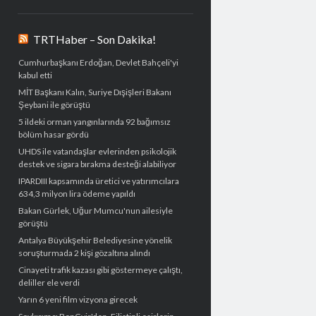
TRTHaber – Son Dakika!
Cumhurbaşkanı Erdoğan, Devlet Bahçeli'yi
kabul etti
MİT Başkanı Kalın, Suriye Dışişleri Bakanı
Şeybani ile görüştü
5 ildeki orman yangınlarında 92 bağımsız
bölüm hasar gördü
UHDS ile vatandaşlar evlerinden psikolojik
destek ve sigara bırakma desteği alabiliyor
IPARDIII kapsamında üretici ve yatırımcılara
634,3 milyon lira ödeme yapıldı
Bakan Gürlek, Uğur Mumcu'nun ailesiyle
görüştü
Antalya Büyükşehir Belediyesine yönelik
soruşturmada 2 kişi gözaltına alındı
Cinayeti trafik kazası gibi göstermeye çalıştı,
deliller ele verdi
Yarın 6 yeni film vizyona girecek