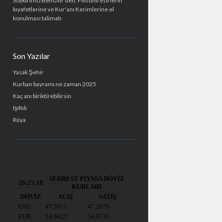
Soykırımcı BenGvir'den, Filistinli esirlerin
kıyafetlerine ve Kur'anı Kerimlerine el
konulması talimatı
Son Yazılar
Yasak Şehir
Kurban bayramı ne zaman 2025
Kaç anı biriktirebilirsin
Işıltılı
Rüya