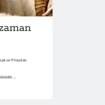
 zaman
cak ve 9 Haziran
 Günüdür….