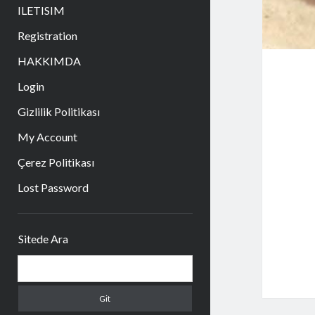
aç
ILETISIM
Registration
HAKKIMDA
Login
Gizlilik Politikası
My Account
Çerez Politikası
Lost Password
Yan
Sitede Ara
Menü
Arama